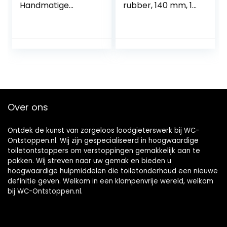
Handmatige
rubber, 140 mm, 14
Pneumatische
x 35 x 14 cm
Baggerpistoolreini
ger,
Antisliphandgreep,
Hogedrukluchtafv
oerblazer voor
Keuken, Badkamer,
Riool
Over ons
Ontdek de kunst van zorgeloos loodgieterswerk bij WC-
Ontstoppen.nl. Wij zijn gespecialiseerd in hoogwaardige
toiletontstoppers om verstoppingen gemakkelijk aan te
pakken. Wij streven naar uw gemak en bieden u
hoogwaardige hulpmiddelen die toiletonderhoud een nieuwe
definitie geven. Welkom in een klompenvrije wereld, welkom
bij WC-Ontstoppen.nl.