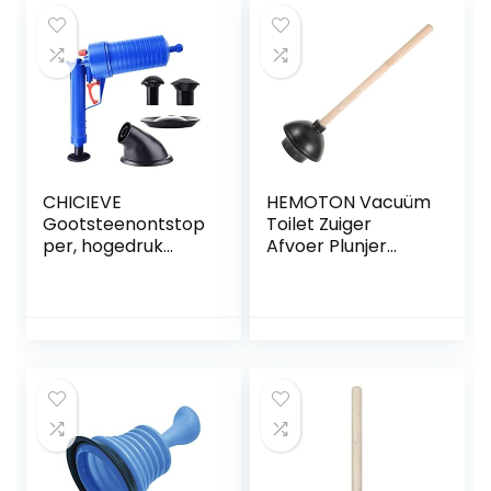
CHICIEVE
HEMOTON Vacuüm
Gootsteenontstop
Toilet Zuiger
per, hogedruk
Afvoer Plunjer
toiletontstopper
Zware Plunjer
rioolontstopper
Allesreiniger
om gemakkelijk
Rubberen
alle verstopte
Toiletzuiger Afvoer
gootstenen,
Ontstopper
toiletten en
Gootsteen
badkamers te
Ontstopper
ontstoppen.
Gootsteenontstop
per Hout Douche
Kolom Universeel