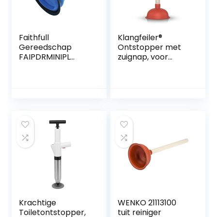
Faithfull
Klangfeiler®
Gereedschap
Ontstopper met
FAIPDRMINIPL
zuignap, voor
Faithfull PDRMINIPL
afvoer, gootsteen,
Mini Plunger,
toilet, wastafel,
Duidelijk
douche enz.,140
mm
Krachtige
WENKO 21113100
Toiletontstopper,
tuit reiniger