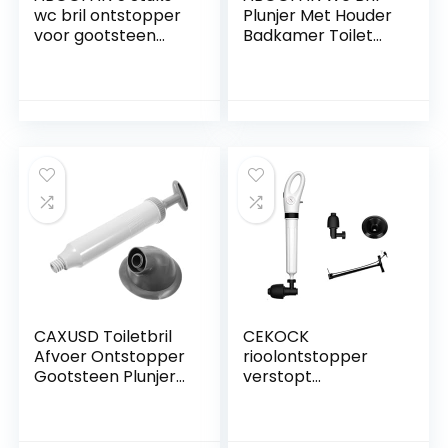
wc bril ontstopper
Plunjer Met Houder
voor gootsteen
Badkamer Toilet
verstopt toilet
Plunjer
plunjer hulpmiddel
Vacuümontstoppe
voor het
r Voor Aanrecht
ontstoppen van
Krachtige
toiletten
Toiletontstopper
vacuümontstopper
Krachtige Plunjer
voor aanrecht
Zuiger Voor
water absorberen
Gootsteen Water
wasbak opener
Absorberen Pvc
pvc
Apparatuur
CAXUSD Toiletbril
CEKOCK
Afvoer Ontstopper
rioolontstopper
Gootsteen Plunjer
verstopt
Toilet Ontstopper
toiletplunjer
Douche Plunjer
afvoerreiniger
Vacuümpomp
lucht huayuan