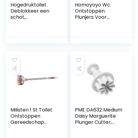
Hogedruktoilet
Homoyoyo Wc
Deblokkeer een
Ontstoppen
schot,
Plunjers Voor
toiletplunjerset
Badkamer Wc
Hogedruk
Pomp Plunjer Wc
luchtafvoer
Ontstopper
klompverwijderaar
Badkamer Plunjer
loodgietergereeds
Wc Plunjer Klomp
chap, toiletplunjer
Remover Sink
for gootsteen
Unclogger Tool
badkamer keuken
Closerool Plunjer
badkuip verstopte
Schoon Rubber
pijp
Shuibazi
Milisten 1 St Toilet
PME DA632 Medium
Ontstoppen
Daisy Marguerite
Gereedschap
Plunger Cutter,
Schoner Roestvrij
Standaard, Wit
Staal Lang Handvat