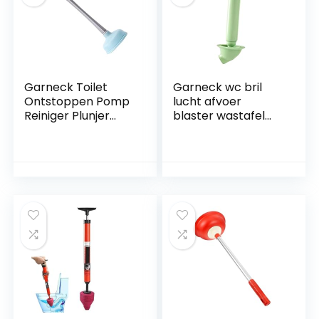
Garneck Toilet
Garneck wc bril
Ontstoppen Pomp
lucht afvoer
Reiniger Plunjer
blaster wastafel
Zware Reiniger
plunjer verstopt
Rubberen Beker
toilet ontstopper
Toiletzuiger Sanitair
pompen en
Gereedschap
loodgieterswerk
Zinken Plunjer
WC plunjers voor
Douchebak Zuiger
badkamer zwaar
Wastafel Pijpleiding
wasbak vacuum
Buikspieren
pomp Ontstoppen
wasmiddel pvc