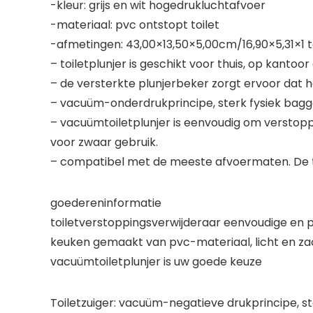
-kleur: grijs en wit hogedrukluchtafvoer
-materiaal: pvc ontstopt toilet
-afmetingen: 43,00×13,50×5,00cm/16,90×5,31×1 to
– toiletplunjer is geschikt voor thuis, op kantoo
– de versterkte plunjerbeker zorgt ervoor dat h
– vacuüm-onderdrukprincipe, sterk fysiek bag
– vacuümtoiletplunjer is eenvoudig om verstop
voor zwaar gebruik.
– compatibel met de meeste afvoermaten. De t
goedereninformatie
toiletverstoppingsverwijderaar eenvoudige en 
keuken gemaakt van pvc-materiaal, licht en za
vacuümtoiletplunjer is uw goede keuze
Toiletzuiger: vacuüm-negatieve drukprincipe, 