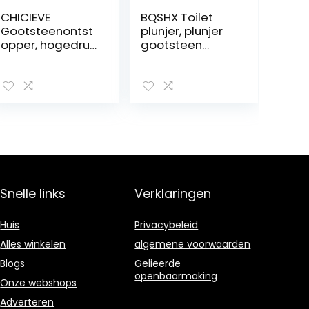
CHICIEVE
BQSHX Toilet
Gootsteenontst
plunjer, plunjer
opper, hogedruk
gootsteen
toiletontstopper
deblocker met 4
rioolontstopper
formaat zuigers,
om gemakkelijk
hogedruk toilet
alle verstopte
plunjer, toilet
gootstenen,
deblokker,
toiletten en
wastafel plunjer
badkamers te
voor bad, toilet,
ontstoppen.
verstopte pijp
Snelle links
Verklaringen
Huis
Privacybeleid
Alles winkelen
algemene voorwaarden
Blogs
Gelieerde
openbaarmaking
Onze webshops
Adverteren