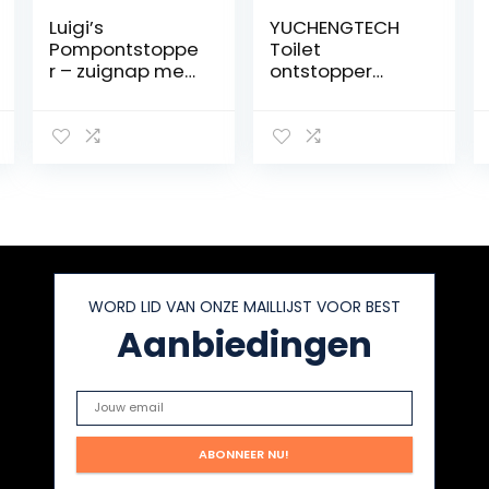
Luigi’s
YUCHENGTECH
Pompontstoppe
Toilet
r – zuignap met
ontstopper
dubbele
zware
drukkracht voor
toiletzuiger met
maximale
2
prestaties –
afvoerhaarreini
speciaal voor
gers en 4
toiletten met
vervangbare
een zwakke
koppen
afvoer
hogedrukplunjer
toilet
ontstopper
WORD LID VAN ONZE MAILLIJST VOOR BEST
gereedschap
Aanbiedingen
voor het
deblokkeren van
badkuip, afvoer
en