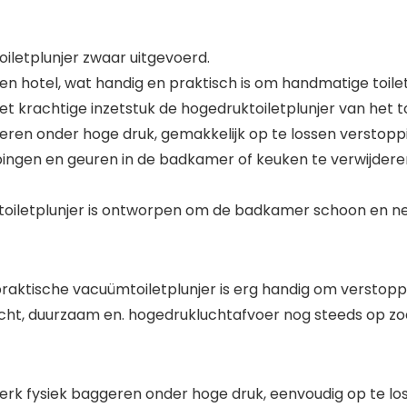
iletplunjer zwaar uitgevoerd.
r en hotel, wat handig en praktisch is om handmatige toile
et krachtige inzetstuk de hogedruktoiletplunjer van het t
geren onder hoge druk, gemakkelijk op te lossen versto
pingen en geuren in de badkamer of keuken te verwijdere
oiletplunjer is ontworpen om de badkamer schoon en ne
praktische vacuümtoiletplunjer is erg handig om verstop
cht, duurzaam en. hogedrukluchtafvoer nog steeds op zo
sterk fysiek baggeren onder hoge druk, eenvoudig op te 