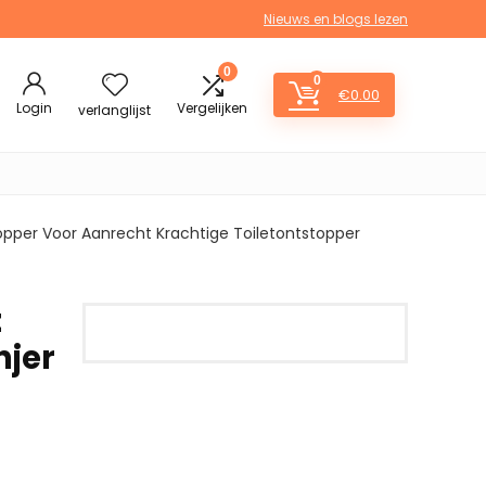
Nieuws en blogs lezen
0
0
€
0.00
Login
Vergelijken
verlanglijst
pper Voor Aanrecht Krachtige Toiletontstopper
t
njer