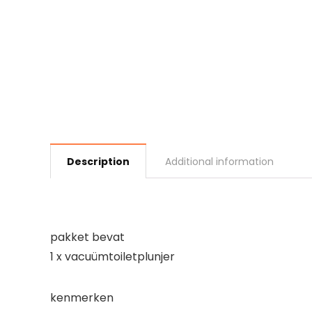
Description
Additional information
pakket bevat
1 x vacuümtoiletplunjer
kenmerken