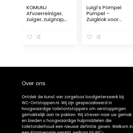
KOMUNJ
Luigi’s Pömpel
Afvoerreiniger,
Pümpel –
zuiger, zuignap,
Zuigklok voor
uitloopreiniger,
verstoppingen in
voor toilet,
afvoeren,
wastafel,
toiletten,
badkuip,
gootstenen –
douchepomp,
Klein en krachtig,
zuigbel,
commerciële
onderhoudsvrie
loodgieter met
ndelijk en
grote balg
milieuvriendelijk
met steel
Over ons
Ontdek de kunst van zorgeloos loodgieterswerk bij
WC-Ontstoppen.nl. Wij zijn gespecialiseerd in
hoogwaardige toiletontstoppers om verstoppingen
gemakkelijk aan te pakken. Wij streven naar uw gemak
en bieden u hoogwaardige hulpmiddelen die
toiletonderhoud een nieuwe definitie geven. Welkom in
een klompenvrije wereld, welkom bij WC-