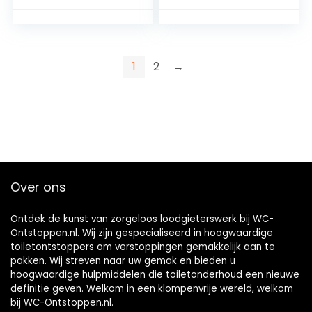
aluminium
buis
handgreep, woon-,
otturata/intasata
commerciële en
(3 zuignappen).
industriële
gebouwen,
1
2
→
sanitatie, zwart
Over ons
Ontdek de kunst van zorgeloos loodgieterswerk bij WC-
Ontstoppen.nl. Wij zijn gespecialiseerd in hoogwaardige
toiletontstoppers om verstoppingen gemakkelijk aan te
pakken. Wij streven naar uw gemak en bieden u
hoogwaardige hulpmiddelen die toiletonderhoud een nieuwe
definitie geven. Welkom in een klompenvrije wereld, welkom
bij WC-Ontstoppen.nl.