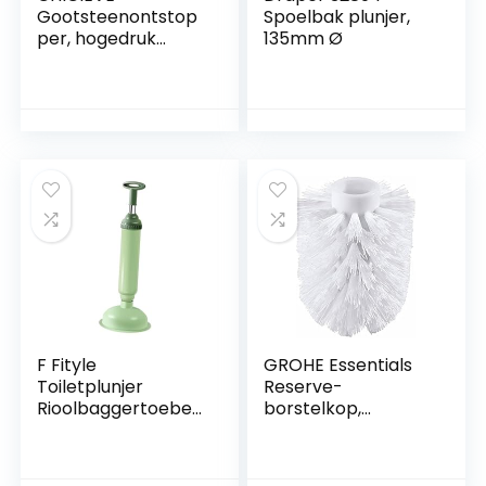
Gootsteenontstop
Spoelbak plunjer,
per, hogedruk
135mm Ø
toiletontstopper
rioolontstopper om
gemakkelijk alle
verstopte
gootstenen,
toiletten en
badkamers te
ontstoppen.
F Fityle
GROHE Essentials
Toiletplunjer
Reserve-
Rioolbaggertoebeh
borstelkop,
oren WC-
40791001
pijpleidingpomp
Rekbaar