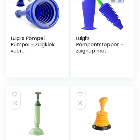
Luigi’s Pömpel
Luigi’s
Pümpel – Zuigklok
Pompontstopper –
voor
zuignap met
verstoppingen in
dubbele
afvoeren, toiletten,
drukkracht voor
gootstenen – Klein
maximale
en krachtig,
prestaties –
commerciële
speciaal voor
loodgieter met
toiletten met een
grote balg
zwakke afvoer