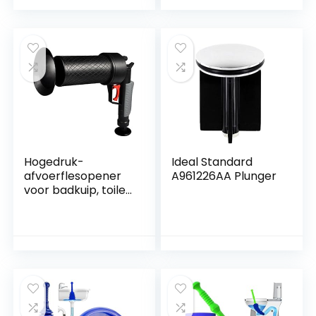
baggerapparaat
voor wastafel
Afvoerputje
Verstopt toiletbad
Hogedruk-
Ideal Standard
afvoerflesopener
A961226AA Plunger
voor badkuip, toilet,
badkuip, met 4
zuignappen in
verschillende
maten