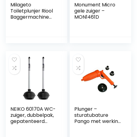
Milageto
Monument Micro
Toiletplunjer Riool
gele zuiger –
Baggermachine
MON1461D
Reinigingsbenodigd
heden
Baggerapparaat
Rekbaar voor
Huishoudelijke
Afvoerputje
Wastafel
Badkamer Badkuip
NEIKO 60170A WC-
Plunger –
zuiger, dubbelpak,
sturatubature
gepatenteerd
Pango met werking
design met vier
A druk – vrijstaand
hoeken, duurzaam,
elk type van elke