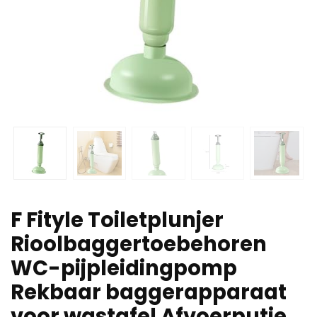
F Fityle Toiletplunjer
Rioolbaggertoebehoren
WC-pijpleidingpomp
Rekbaar baggerapparaat
voor wastafel Afvoerputje