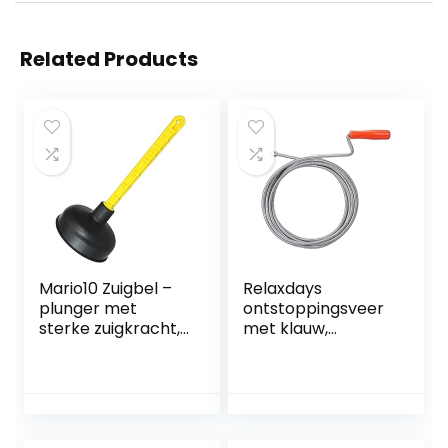
Related Products
Mario10 Zuigbel –
Relaxdays
plunger met
ontstoppingsveer
sterke zuigkracht,
met klauw,
onderhoudsarm.
mechanische
Universeel, Ideaal
rioolveer, WC,
voor het reinigen
douche, wastafel,
van wastafels,
9mm x 5m, zilver
badkuipen,