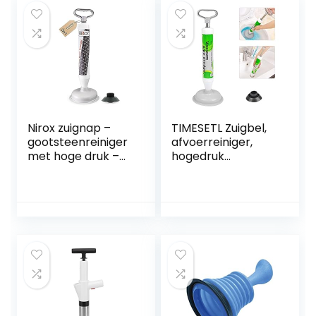
douches, wastafels
en andere
afvoeren.
Gemaakt in de EU
Nirox zuignap –
TIMESETL Zuigbel,
gootsteenreiniger
afvoerreiniger,
met hoge druk –
hogedruk
vacuüm
afvoerpomp,
gootsteenontstop
toiletpot met 2
per met sterk
zuignappen (groot
zuigvermogen –
en klein),
onderhoudsvriend
reinigingspomp
elijke plopper –
voor toilet,
ontstopper met
badkuip, wastafel,
krachtige
douche, bad
perslucht