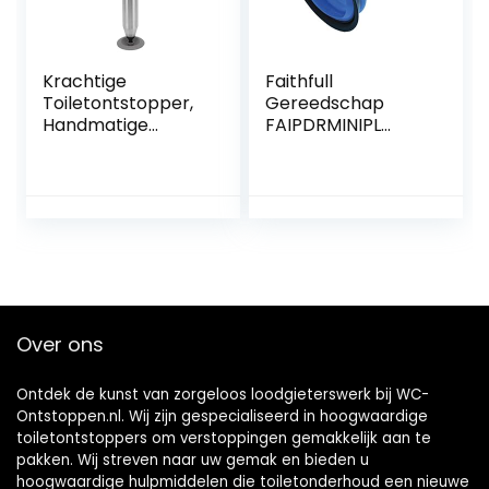
Krachtige
Faithfull
Toiletontstopper,
Gereedschap
Handmatige
FAIPDRMINIPL
Pneumatische
Faithfull PDRMINIPL
Baggerpistoolreini
Mini Plunger,
ger,
Duidelijk
Antisliphandgreep,
Hogedrukluchtafv
oerblazer voor
Keuken, Badkamer,
Riool
Over ons
Ontdek de kunst van zorgeloos loodgieterswerk bij WC-
Ontstoppen.nl. Wij zijn gespecialiseerd in hoogwaardige
toiletontstoppers om verstoppingen gemakkelijk aan te
pakken. Wij streven naar uw gemak en bieden u
hoogwaardige hulpmiddelen die toiletonderhoud een nieuwe