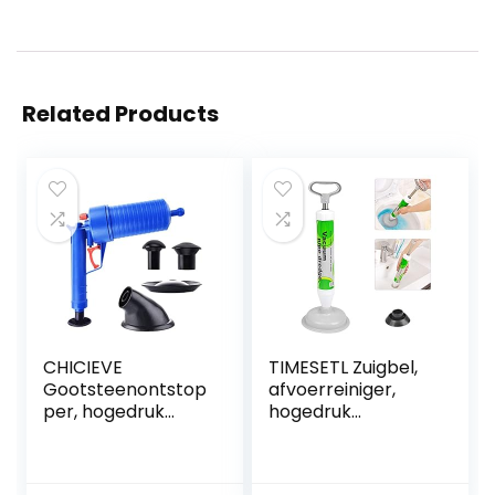
Related Products
CHICIEVE
TIMESETL Zuigbel,
Gootsteenontstop
afvoerreiniger,
per, hogedruk
hogedruk
toiletontstopper
afvoerpomp,
rioolontstopper
toiletpot met 2
om gemakkelijk
zuignappen (groot