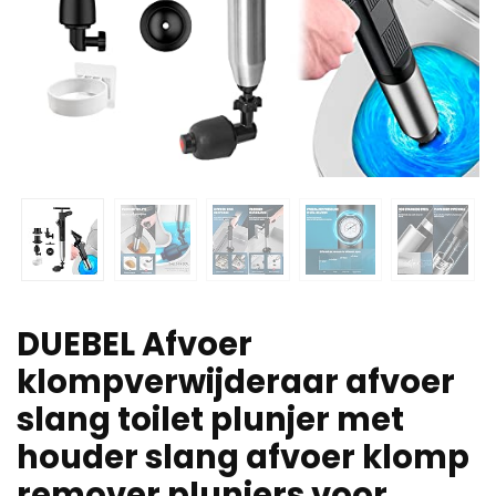
DUEBEL Afvoer
klompverwijderaar afvoer
slang toilet plunjer met
houder slang afvoer klomp
remover plunjers voor