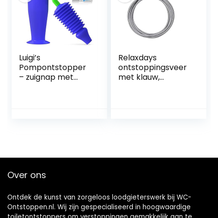
de keuken
Luigi’s
Relaxdays
Pompontstopper
ontstoppingsveer
– zuignap met
met klauw,
dubbele
mechanische
drukkracht voor
rioolveer, WC,
maximale
douche, wastafel,
prestaties –
9mm x 5m, zilver
speciaal voor
toiletten met een
zwakke afvoer
Over ons
Ontdek de kunst van zorgeloos loodgieterswerk bij WC-
Ontstoppen.nl. Wij zijn gespecialiseerd in hoogwaardige
toiletontstoppers om verstoppingen gemakkelijk aan te