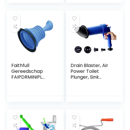
alle verstopte
en klein),
gootstenen,
reinigingspomp
toiletten en
voor toilet,
badkamers te
badkuip, wastafel,
ontstoppen.
douche, bad
Faithfull
Drain Blaster, Air
Gereedschap
Power Toilet
FAIPDRMINIPL
Plunger, Sink
Faithfull PDRMINIPL
Plunger Pipe
Mini Plunger,
Blaster,
Duidelijk
handmatige
pompreiniger,
hogedrukzuiger
voor badkuip,
toilet, wastafel,
vloerafvoer,
verstopte buis in