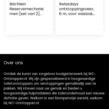
Bächlein
Relaxdays
Reservemechanis
ontstoppingsveer,
men [set van 2]
6 m, voor wasbak,
voor universele
toilet, douche,
afvoergarnituur –
badkuip,
drukveerelement
gootsteenontstop
met een
per, rioolveer, wc,
levensduur >
blauw/zwart
80.000 cycli
Over ons
Ontdek de kunst van zorgeloos loodgieterswerk bij WC-
Ontstoppen.nl. Wij zijn gespecialiseerd in hoogwaardige
toiletontstoppers om verstoppingen gemakkelijk aan te
pakken. Wij streven naar uw gemak en bieden u
hoogwaardige hulpmiddelen die toiletonderhoud een nieuwe
definitie geven. Welkom in een klompenvrije wereld, welkom
bij WC-Ontstoppen.nl.