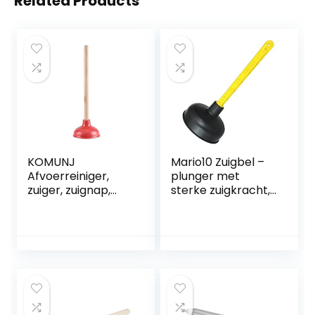
Related Products
KOMUNJ
Mario10 Zuigbel –
Afvoerreiniger,
plunger met
zuiger, zuignap,
sterke zuigkracht,
uitloopreiniger,
onderhoudsarm.
voor toilet,
Universeel, Ideaal
wastafel, badkuip,
voor het reinigen
douchepomp,
van wastafels,
zuigbel,
badkuipen,
onderhoudsvriend
douches, wastafels
elijk en
en andere
milieuvriendelijk
afvoeren.