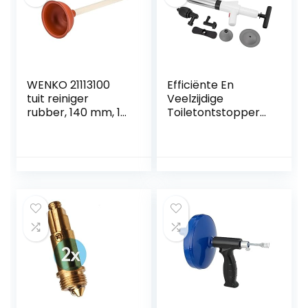
met steel
Gemaakt in de EU
WENKO 21113100
Efficiënte En
tuit reiniger
Veelzijdige
rubber, 140 mm, 14
Toiletontstopper
x 35 x 14 cm
Gebruiksvriendelijk
e Handmatige
Ontstopper Voor
Verschillende
Leidingen
Comfortabele
Handgreep,
Visuele Meter En
Vormvast
Materiaal Inclusief
Meerdere Bagger