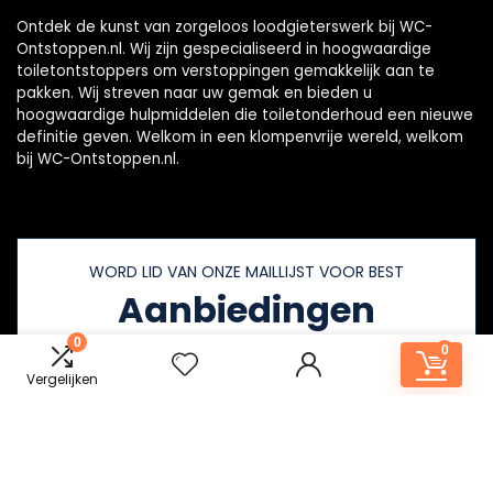
Ontdek de kunst van zorgeloos loodgieterswerk bij WC-
Ontstoppen.nl. Wij zijn gespecialiseerd in hoogwaardige
toiletontstoppers om verstoppingen gemakkelijk aan te
pakken. Wij streven naar uw gemak en bieden u
hoogwaardige hulpmiddelen die toiletonderhoud een nieuwe
definitie geven. Welkom in een klompenvrije wereld, welkom
bij WC-Ontstoppen.nl.
WORD LID VAN ONZE MAILLIJST VOOR BEST
Aanbiedingen
0
0
Vergelijken