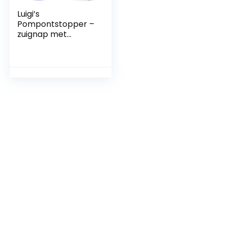
Luigi’s
Pompontstopper –
zuignap met
dubbele
drukkracht voor
maximale
prestaties –
speciaal voor
toiletten met een
zwakke afvoer