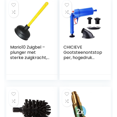
Mario10 Zuigbel –
CHICIEVE
plunger met
Gootsteenontstop
sterke zuigkracht,
per, hogedruk
onderhoudsarm.
toiletontstopper
Universeel, Ideaal
rioolontstopper
voor het reinigen
om gemakkelijk
van wastafels,
alle verstopte
badkuipen,
gootstenen,
douches, wastafels
toiletten en
en andere
badkamers te
afvoeren.
ontstoppen.
Gemaakt in de EU