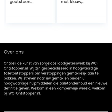
gootsteen
met klauw,
deblocker met 4
mechanische
formaat zuigers,
rioolveer, WC,
hogedruk toilet
douche, wastafel,
plunjer, toilet
9mm x 5m, zilver
deblokker,
wastafel plunjer
voor bad, toilet,
verstopte pijp
Over ons
Ontdek de kunst van zorgeloos loodgieterswerk bij WC-
Ontstoppen.nl. Wij zijn gespecialiseerd in hoogwaardige
toiletontstoppers om verstoppingen gemakkelijk aan te
pakken. Wij streven naar uw gemak en bieden u
hoogwaardige hulpmiddelen die toiletonderhoud een nieuwe
definitie geven. Welkom in een klompenvrije wereld, welkom
bij WC-Ontstoppen.nl.