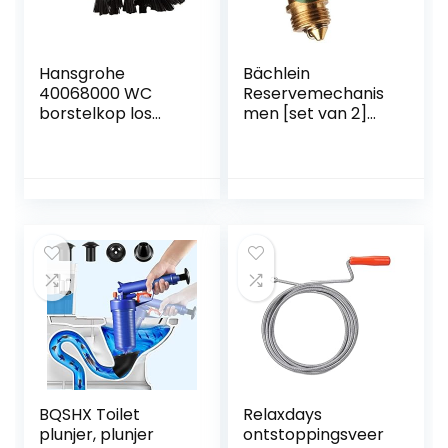
Hansgrohe
Bächlein
40068000 WC
Reservemechanis
borstelkop los
men [set van 2]
zwart
voor universele
afvoergarnituur –
drukveerelement
met een
levensduur >
80.000 cycli
BQSHX Toilet
Relaxdays
plunjer, plunjer
ontstoppingsveer