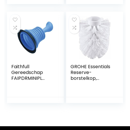
remover plunjers
voor badkamer
toilet ontstopper
gootsteen plunjer
sanitair slang
(zwart)
Faithfull
GROHE Essentials
Gereedschap
Reserve-
FAIPDRMINIPL
borstelkop,
Faithfull PDRMINIPL
40791001
Mini Plunger,
Duidelijk