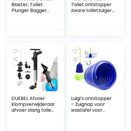
Blaster, Toilet
Toilet ontstopper
Plunger Bagger
zware toiletzuiger
Set voor
met 2
Verstopte Bad
afvoerhaarreiniger
Toilet Pijp Badkuip
s en 4
vervangbare
koppen
hogedrukplunjer
toilet ontstopper
gereedschap voor
het deblokkeren
van badkuip,
afvoer en
DUEBEL Afvoer
Luigi’s ontstopper
klompverwijderaar
– Zuignap voor
afvoer slang toilet
wastafel voor
plunjer met
verstoppingen –
houder slang
ontstopper voor
afvoer klomp
elke afvoer