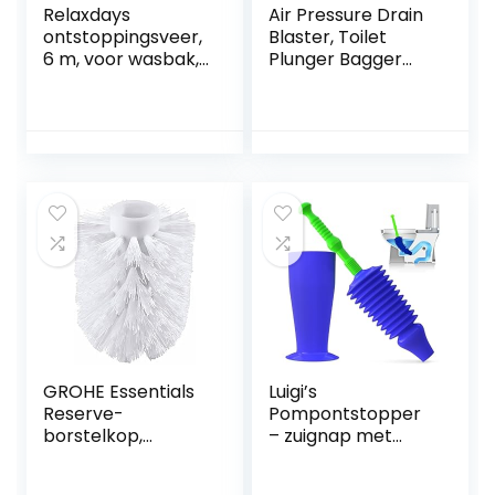
Relaxdays
Air Pressure Drain
ontstoppingsveer,
Blaster, Toilet
6 m, voor wasbak,
Plunger Bagger
toilet, douche,
Set voor
badkuip,
Verstopte Bad
gootsteenontstop
Toilet Pijp Badkuip
per, rioolveer, wc,
blauw/zwart
GROHE Essentials
Luigi’s
Reserve-
Pompontstopper
borstelkop,
– zuignap met
40791001
dubbele
drukkracht voor