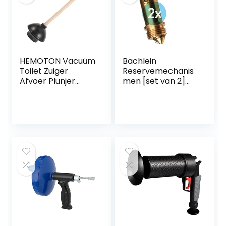
HEMOTON Vacuüm
Bächlein
Toilet Zuiger
Reservemechanis
Afvoer Plunjer
men [set van 2]
Zware Plunjer
voor universele
Allesreiniger
afvoergarnituur –
Rubberen
drukveerelement
Toiletzuiger Afvoer
met een
Ontstopper
levensduur >
Gootsteen
80.000 cycli
Ontstopper
Gootsteenontstop
per Hout Douche
Kolom Universeel