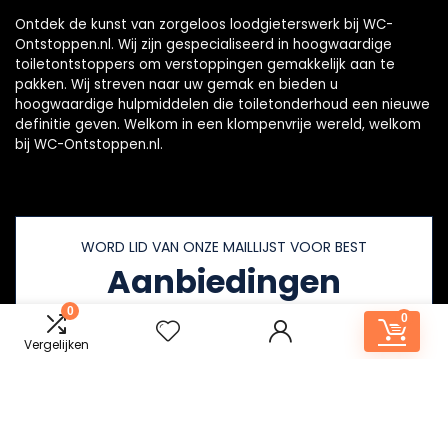
Ontdek de kunst van zorgeloos loodgieterswerk bij WC-
Ontstoppen.nl. Wij zijn gespecialiseerd in hoogwaardige
toiletontstoppers om verstoppingen gemakkelijk aan te
pakken. Wij streven naar uw gemak en bieden u
hoogwaardige hulpmiddelen die toiletonderhoud een nieuwe
definitie geven. Welkom in een klompenvrije wereld, welkom
bij WC-Ontstoppen.nl.
WORD LID VAN ONZE MAILLIJST VOOR BEST
Aanbiedingen
0
0
Vergelijken