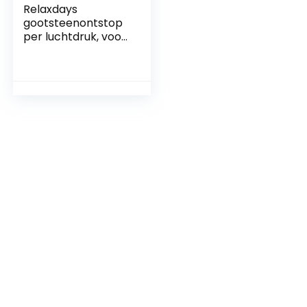
Relaxdays
gootsteenontstop
per luchtdruk, voor
verstopte afvoer,
badkamer, keuken,
4 opzetstukken,
blauw