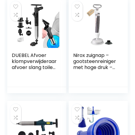
gereedschap,
80.000 cycli
multifunctionele
hogedruk
toiletzuiger voor
badkamer keuken
badkuip
DUEBEL Afvoer
Nirox zuignap –
klompverwijderaar
gootsteenreiniger
afvoer slang toilet
met hoge druk –
plunjer met
vacuüm
houder slang
gootsteenontstop
afvoer klomp
per met sterk
remover plunjers
zuigvermogen –
voor badkamer
onderhoudsvriend
toilet ontstopper
elijke plopper –
gootsteen plunjer
ontstopper met
sanitair slang
krachtige
(zwart)
perslucht