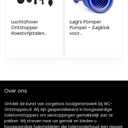
Luchtafvoer
Luigi’s Pömpel
Ontstopper
Pümpel – Zuigklok
Roestvrijstalen
voor
Hogedruk Afvoer
verstoppingen in
Blaster Plunjer Pijp
afvoeren, toiletten,
Ontstoppingstool
gootstenen – Klein
Luchtafvoer
en krachtig,
Blaster Kit voor
commerciële
Verstopte Toilet
loodgieter met
Wastafel Rioolbuis
grote balg
Over ons
Ontdek de kunst van zorgeloos loodgieterswerk bij WC-
Ontstoppen.nl. Wij zijn gespecialiseerd in hoogwaardige
toiletontstoppers om verstoppingen gemakkelijk aan te
pakken. Wij streven naar uw gemak en bieden u
hoogwaardige hulpmiddelen die toiletonderhoud een nieuwe