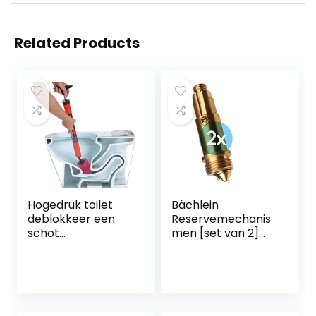
Related Products
Hogedruk toilet
Bächlein
deblokkeer een
Reservemechanis
schot
men [set van 2]
toiletpijpplunjer,
voor universele
hogedruk
afvoergarnituur –
luchtafvoer
drukveerelement
verstoppingsverwij
met een
deraar, sanitair
levensduur >