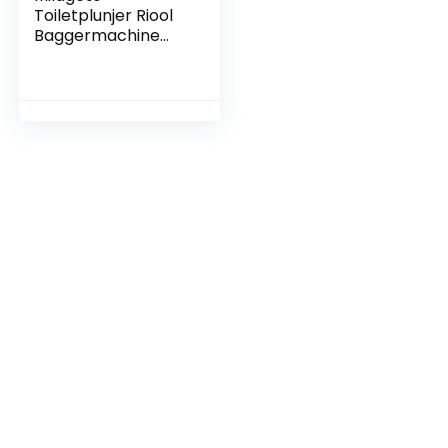
Toiletplunjer Riool
Baggermachine
Reinigingsbenodigd
heden
Baggerapparaat
Rekbaar voor
Huishoudelijke
Afvoerputje
Wastafel
Badkamer Badkuip