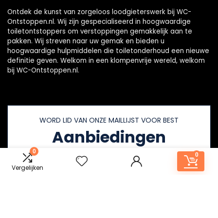
Ontdek de kunst van zorgeloos loodgieterswerk bij WC-
Ontstoppen.nl. Wij zijn gespecialiseerd in hoogwaardige
toiletontstoppers om verstoppingen gemakkelijk aan te
pakken. Wij streven naar uw gemak en bieden u
hoogwaardige hulpmiddelen die toiletonderhoud een nieuwe
definitie geven. Welkom in een klompenvrije wereld, welkom
bij WC-Ontstoppen.nl.
WORD LID VAN ONZE MAILLIJST VOOR BEST
Aanbiedingen
0
0
Vergelijken