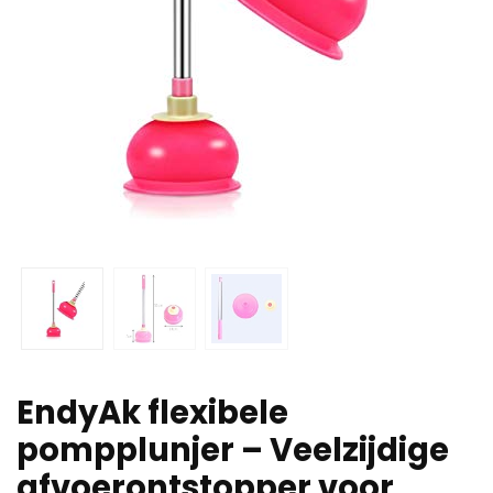
EndyAk flexibele
pompplunjer – Veelzijdige
afvoerontstopper voor