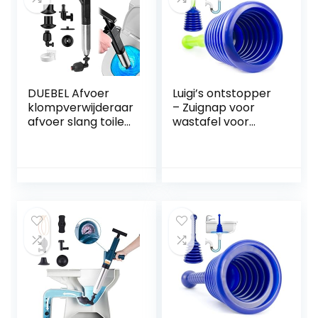
DUEBEL Afvoer
Luigi’s ontstopper
klompverwijderaar
– Zuignap voor
afvoer slang toilet
wastafel voor
plunjer met
verstoppingen –
houder slang
ontstopper voor
afvoer klomp
elke afvoer
remover plunjers
voor badkamer
toilet ontstopper
gootsteen plunjer
sanitair slang
(zwart)