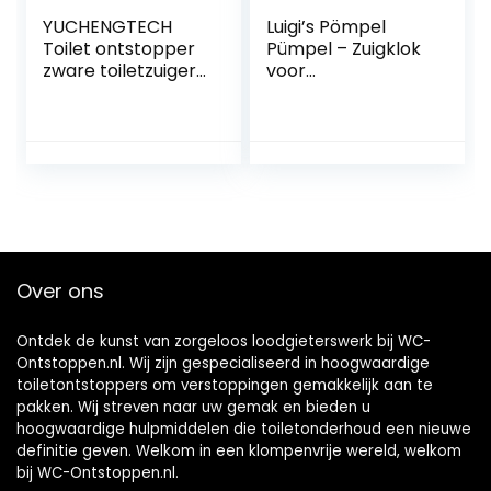
YUCHENGTECH
Luigi’s Pömpel
Toilet ontstopper
Pümpel – Zuigklok
zware toiletzuiger
voor
met 2
verstoppingen in
afvoerhaarreiniger
afvoeren, toiletten,
s en 4
gootstenen – Klein
vervangbare
en krachtig,
koppen
commerciële
hogedrukplunjer
loodgieter met
toilet ontstopper
grote balg
gereedschap voor
het deblokkeren
Over ons
van badkuip,
afvoer en
Ontdek de kunst van zorgeloos loodgieterswerk bij WC-
Ontstoppen.nl. Wij zijn gespecialiseerd in hoogwaardige
toiletontstoppers om verstoppingen gemakkelijk aan te
pakken. Wij streven naar uw gemak en bieden u
hoogwaardige hulpmiddelen die toiletonderhoud een nieuwe
definitie geven. Welkom in een klompenvrije wereld, welkom
bij WC-Ontstoppen.nl.