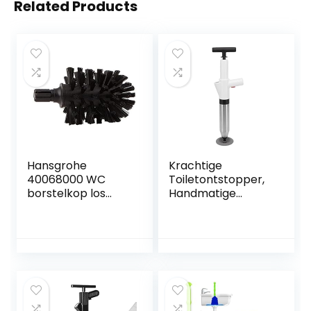
Related Products
Hansgrohe
Krachtige
40068000 WC
Toiletontstopper,
borstelkop los
Handmatige
zwart
Pneumatische
Baggerpistoolreini
ger,
Antisliphandgreep,
Hogedrukluchtafv
oerblazer voor
Keuken, Badkamer,
Riool