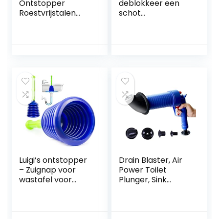
Ontstopper
deblokkeer een
Roestvrijstalen
schot
Hogedruk Afvoer
toiletpijpplunjer,
Blaster Plunjer Pijp
hogedruk
Ontstoppingstool
luchtafvoer
Luchtafvoer
verstoppingsverwij
Blaster Kit voor
deraar, sanitair
Verstopte Toilet
gereedschap,
Wastafel Rioolbuis
multifunctionele
hogedruk
toiletzuiger voor
badkamer keuken
badkuip
Luigi’s ontstopper
Drain Blaster, Air
– Zuignap voor
Power Toilet
wastafel voor
Plunger, Sink
verstoppingen –
Plunger Pipe
ontstopper voor
Blaster,
elke afvoer
handmatige
pompreiniger,