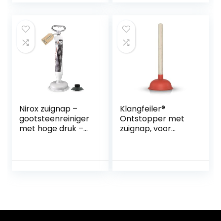
hogedrukzuiger
voor badkuip,
toilet, wastafel,
vloerafvoer,
verstopte buis in
de keuken
Nirox zuignap –
Klangfeiler®
gootsteenreiniger
Ontstopper met
met hoge druk –
zuignap, voor
vacuüm
afvoer, gootsteen,
gootsteenontstop
toilet, wastafel,
per met sterk
douche enz.,140
zuigvermogen –
mm
onderhoudsvriend
elijke plopper –
ontstopper met
krachtige
perslucht