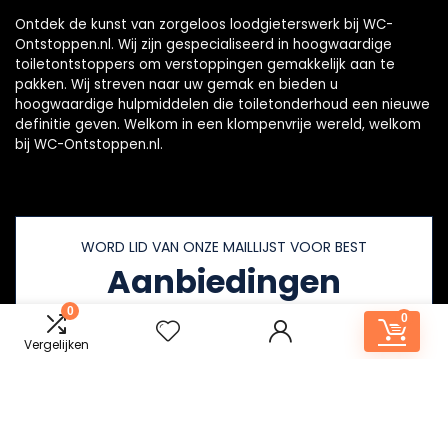
Ontdek de kunst van zorgeloos loodgieterswerk bij WC-
Ontstoppen.nl. Wij zijn gespecialiseerd in hoogwaardige
toiletontstoppers om verstoppingen gemakkelijk aan te
pakken. Wij streven naar uw gemak en bieden u
hoogwaardige hulpmiddelen die toiletonderhoud een nieuwe
definitie geven. Welkom in een klompenvrije wereld, welkom
bij WC-Ontstoppen.nl.
WORD LID VAN ONZE MAILLIJST VOOR BEST
Aanbiedingen
0
0
Vergelijken