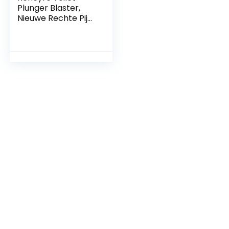
Plunger Blaster,
Nieuwe Rechte Pijp
Aansluiting Emmer
Toilet Pijp
Ontstopping met
Ballon Seal,
Krachtig Toilet
Riool Vloer Leak
Verstopt Alles-in-
één kanon.
Ontstoppen Grijs