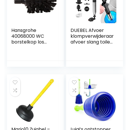
Hansgrohe
DUEBEL Afvoer
40068000 WC
klompverwijderaar
borstelkop los
afvoer slang toilet
zwart
plunjer met
houder slang
afvoer klomp
remover plunjers
voor badkamer
toilet ontstopper
gootsteen plunjer
sanitair slang
(zwart)
Mario10 Zuigbel –
Luigi’s ontstopper