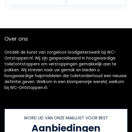
Luchtafvoer
zuigvermogen –
Blaster Kit voor
onderhoudsvriend
Verstopte Toilet
elijke plopper –
Wastafel Rioolbuis
ontstopper met
krachtige
perslucht
Over ons
Ontdek de kunst van zorgeloos loodgieterswerk bij WC-
Ontstoppen.nl. Wij zijn gespecialiseerd in hoogwaardige
toiletontstoppers om verstoppingen gemakkelijk aan te
pakken. Wij streven naar uw gemak en bieden u
hoogwaardige hulpmiddelen die toiletonderhoud een nieuwe
definitie geven. Welkom in een klompenvrije wereld, welkom
bij WC-Ontstoppen.nl.
WORD LID VAN ONZE MAILLIJST VOOR BEST
Aanbiedingen