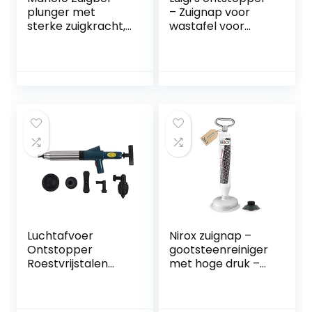
plunger met
– Zuignap voor
sterke zuigkracht,
wastafel voor
onderhoudsarm.
verstoppingen –
Universeel, Ideaal
ontstopper voor
voor het reinigen
elke afvoer
van wastafels,
badkuipen,
douches, wastafels
en andere
afvoeren.
Gemaakt in de EU
Luchtafvoer
Nirox zuignap –
Ontstopper
gootsteenreiniger
Roestvrijstalen
met hoge druk –
Hogedruk Afvoer
vacuüm
Blaster Plunjer Pijp
gootsteenontstop
Ontstoppingstool
per met sterk