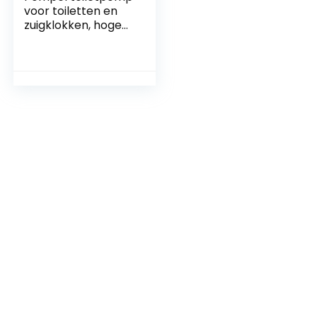
voor toiletten en
zuigklokken, hoge
druk, afvoerpomp,
zuigbel,
afvoerpomp,
krachtige
afvoerzuiger,
pommel met
sterke zuigkracht
voor toilet, badkuip,
douche, badkuip