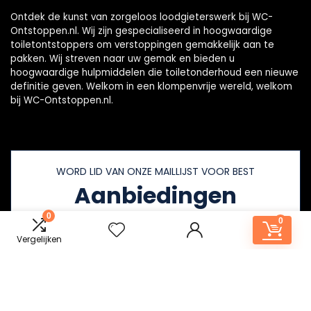
Ontdek de kunst van zorgeloos loodgieterswerk bij WC-
Ontstoppen.nl. Wij zijn gespecialiseerd in hoogwaardige
toiletontstoppers om verstoppingen gemakkelijk aan te
pakken. Wij streven naar uw gemak en bieden u
hoogwaardige hulpmiddelen die toiletonderhoud een nieuwe
definitie geven. Welkom in een klompenvrije wereld, welkom
bij WC-Ontstoppen.nl.
WORD LID VAN ONZE MAILLIJST VOOR BEST
Aanbiedingen
0
0
Vergelijken