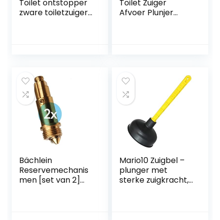
Toilet ontstopper
Toilet Zuiger
zware toiletzuiger
Afvoer Plunjer
met 2
Zware Plunjer
afvoerhaarreiniger
Allesreiniger
s en 4
Rubberen
vervangbare
Toiletzuiger Afvoer
koppen
Ontstopper
hogedrukplunjer
Gootsteen
toilet ontstopper
Ontstopper
gereedschap voor
Gootsteenontstop
het deblokkeren
per Hout Douche
van badkuip,
Kolom Universeel
afvoer en
Bächlein
Mario10 Zuigbel –
Reservemechanis
plunger met
men [set van 2]
sterke zuigkracht,
voor universele
onderhoudsarm.
afvoergarnituur –
Universeel, Ideaal
drukveerelement
voor het reinigen
met een
van wastafels,