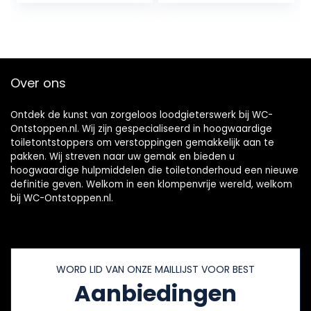
levensduur >
badkuipen,
80.000 cycli
douches, wastafels
en andere
afvoeren.
Gemaakt in de EU
Over ons
Ontdek de kunst van zorgeloos loodgieterswerk bij WC-
Ontstoppen.nl. Wij zijn gespecialiseerd in hoogwaardige
toiletontstoppers om verstoppingen gemakkelijk aan te
pakken. Wij streven naar uw gemak en bieden u
hoogwaardige hulpmiddelen die toiletonderhoud een nieuwe
definitie geven. Welkom in een klompenvrije wereld, welkom
bij WC-Ontstoppen.nl.
WORD LID VAN ONZE MAILLIJST VOOR BEST
Aanbiedingen