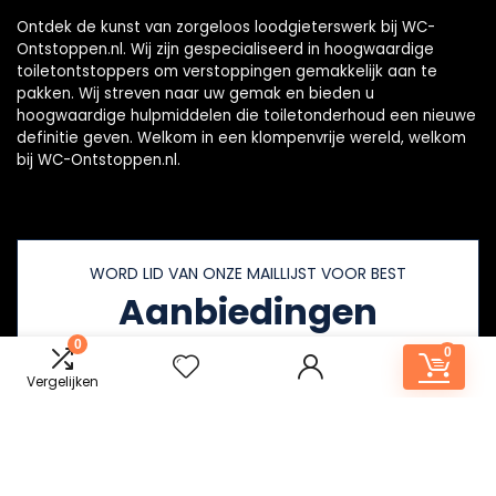
Ontdek de kunst van zorgeloos loodgieterswerk bij WC-
Ontstoppen.nl. Wij zijn gespecialiseerd in hoogwaardige
toiletontstoppers om verstoppingen gemakkelijk aan te
pakken. Wij streven naar uw gemak en bieden u
hoogwaardige hulpmiddelen die toiletonderhoud een nieuwe
definitie geven. Welkom in een klompenvrije wereld, welkom
bij WC-Ontstoppen.nl.
WORD LID VAN ONZE MAILLIJST VOOR BEST
Aanbiedingen
0
0
Vergelijken