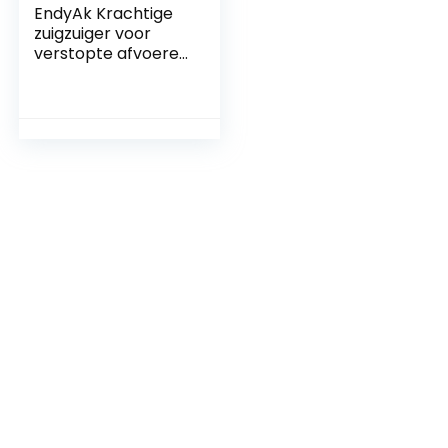
EndyAk Krachtige
zuigzuiger voor
verstopte afvoeren
in badkamers en
keukens, ideaal
voor diverse
leidingen en
douches, lengte:
18,5 inch