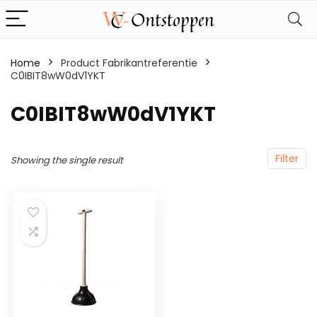
Home
Product Fabrikantreferentie
C0IBIT8wW0dV1YKT
‎C0IBIT8wW0dV1YKT
Filter
Showing the single result