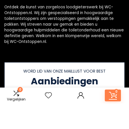
Ontdek de kunst van zorgeloos loodgieterswerk bij WC-
Ontstoppen.nl. Wij zijn gespecialiseerd in hoogwaardige
toiletontstoppers om verstoppingen gemakkelijk aan te
pakken. Wij streven naar uw gemak en bieden u
hoogwaardige hulpmiddelen die toiletonderhoud een nieuwe
definitie geven. Welkom in een klompenvrije wereld, welkom
bij WC-Ontstoppen.nl.
WORD LID VAN ONZE MAILLIJST VOOR BEST
Aanbiedingen
0
0
Vergelijken