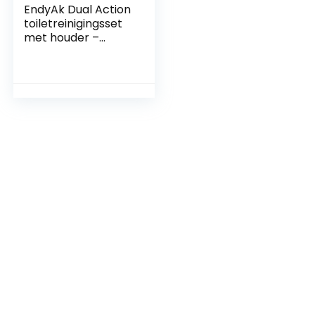
EndyAk Dual Action
toiletreinigingsset
met houder –
Krachtige
zuigontstopper
voor grondige
dieptereiniging