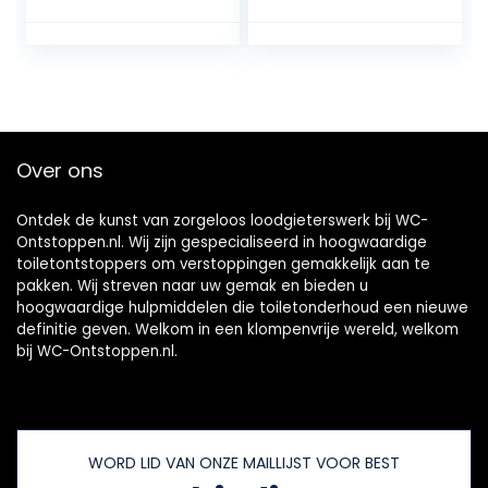
luchtafvoer
wastafel, badkuip,
verstoppingsverwij
douchepomp,
deraar, sanitair
zuigbel,
gereedschap,
onderhoudsvriend
multifunctionele
elijk en
hogedruk
milieuvriendelijk
toiletzuiger voor
met steel
Over ons
badkamer keuken
badkuip
Ontdek de kunst van zorgeloos loodgieterswerk bij WC-
Ontstoppen.nl. Wij zijn gespecialiseerd in hoogwaardige
toiletontstoppers om verstoppingen gemakkelijk aan te
pakken. Wij streven naar uw gemak en bieden u
hoogwaardige hulpmiddelen die toiletonderhoud een nieuwe
definitie geven. Welkom in een klompenvrije wereld, welkom
bij WC-Ontstoppen.nl.
WORD LID VAN ONZE MAILLIJST VOOR BEST