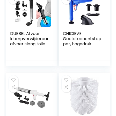
DUEBEL Afvoer
CHICIEVE
klompverwijderaar
Gootsteenontstop
afvoer slang toilet
per, hogedruk
plunjer met
toiletontstopper
houder slang
rioolontstopper
afvoer klomp
om gemakkelijk
remover plunjers
alle verstopte
voor badkamer
gootstenen,
toilet ontstopper
toiletten en
gootsteen plunjer
badkamers te
sanitair slang
ontstoppen.
(zwart)