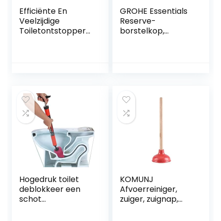
Efficiënte En
GROHE Essentials
Veelzijdige
Reserve-
Toiletontstopper
borstelkop,
Gebruiksvriendelijk
40791001
e Handmatige
Ontstopper Voor
Verschillende
Leidingen
Comfortabele
Handgreep,
Visuele Meter En
Vormvast
Materiaal Inclusief
Meerdere Bagger
Hogedruk toilet
KOMUNJ
deblokkeer een
Afvoerreiniger,
schot
zuiger, zuignap,
toiletpijpplunjer,
uitloopreiniger,
hogedruk
voor toilet,