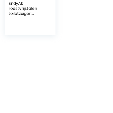
EndyAk
roestvrijstalen
toiletzuiger:
krachtige
handmatige
luchtafvoerblaster
voor verstopte
leidingen