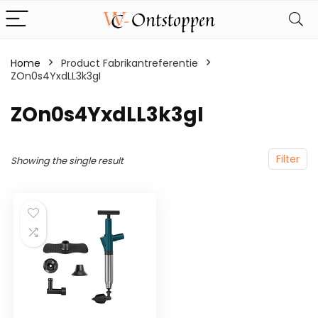
Home
Product Fabrikantreferentie
ZOn0s4YxdLL3k3gI
‎ZOn0s4YxdLL3k3gI
Filter
Showing the single result