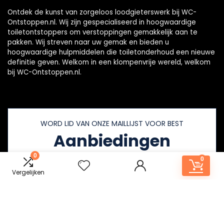
Ontdek de kunst van zorgeloos loodgieterswerk bij WC-
Ontstoppen.nl. Wij zijn gespecialiseerd in hoogwaardige
toiletontstoppers om verstoppingen gemakkelijk aan te
pakken. Wij streven naar uw gemak en bieden u
hoogwaardige hulpmiddelen die toiletonderhoud een nieuwe
definitie geven. Welkom in een klompenvrije wereld, welkom
bij WC-Ontstoppen.nl.
WORD LID VAN ONZE MAILLIJST VOOR BEST
Aanbiedingen
0
0
Vergelijken