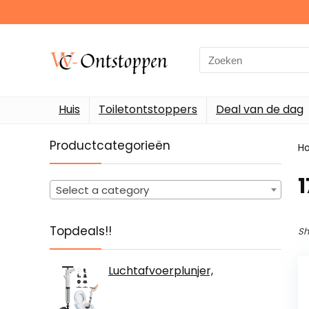
Search
for:
Huis
Toiletontstoppers
Deal van de dag
Productcategorieën
H
‎
Select a category
Topdeals!!
Sh
Luchtafvoerplunjer,