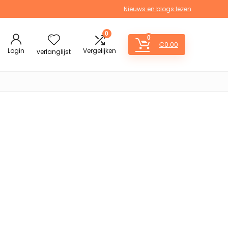
Nieuws en blogs lezen
0
0
€
0.00
Login
Vergelijken
verlanglijst