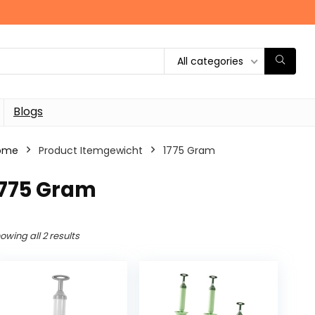
All categories
Blogs
ome
Product Itemgewicht
‎1775 Gram
1775 Gram
owing all 2 results