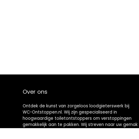
Over ons
Ontdek de kunst van zorgeloos loodgieterswerk bij
WC-Ontstoppen.nl. Wij zijn gespecialiseerd in
hoogwaardige toiletontstoppers om verstoppingen
gemakkelijk aan te pakken. Wij streven naar uw gemak
en bieden u hoogwaardige hulpmiddelen die
toiletonderhoud een nieuwe definitie geven. Welkom in