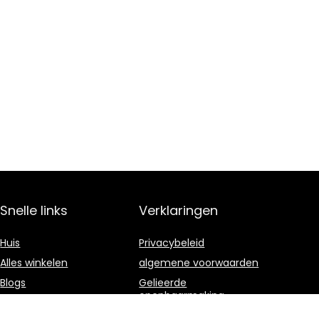
Snelle links
Verklaringen
Huis
Privacybeleid
Alles winkelen
algemene voorwaarden
Blogs
Gelieerde
openbaarmaking
Onze webshops