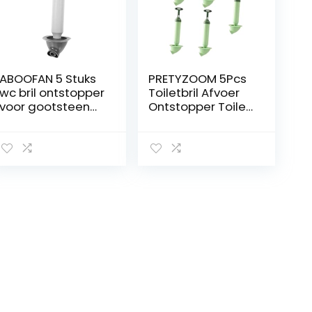
ABOOFAN 5 Stuks
PRETYZOOM 5Pcs
wc bril ontstopper
Toiletbril Afvoer
voor gootsteen
Ontstopper Toilet
verstopt toilet
Baggerpijp Afvoer
plunjer
Klomp
hulpmiddel voor
Verwijderaar
het ontstoppen
Toilet Klomp
van toiletten
Verwijderaar
vacuümontstopp
Toiletpot Plunjer
er voor aanrecht
Toilet Ontstopper
water absorberen
Badkuipen Plunjer
wasbak opener
Plunjers
pvc
Handleiding