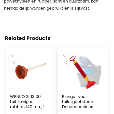
polyethyleen en rubber, licht en duurzaam, kan
herhaaldelijk worden gebruikt en is slijtvast.
Related Products
WENKO 21113100
Plunger voor
tuit reiniger
toiletgootsteen
rubber, 140 mm, 14
Douchecabines
x 35 x 14 cm
Bad Afvoerbuster