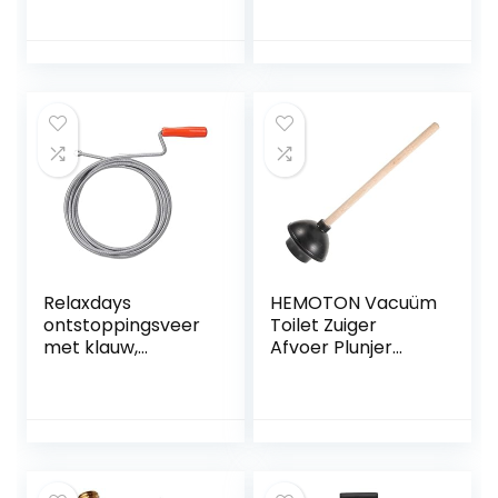
als
douchegootsteenz
uiger Badkamer
Luchtafvoerblaste
r
Hogedruktoiletzuig
er voor keuken
Badkamer
Douchebad (Red 1)
Relaxdays
HEMOTON Vacuüm
ontstoppingsveer
Toilet Zuiger
met klauw,
Afvoer Plunjer
mechanische
Zware Plunjer
rioolveer, WC,
Allesreiniger
douche, wastafel,
Rubberen
9mm x 5m, zilver
Toiletzuiger Afvoer
Ontstopper
Gootsteen