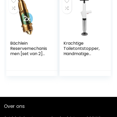
Ontstopper
Gootsteenontstop
per Hout Douche
Kolom Universeel
Bächlein
Krachtige
Reservemechanis
Toiletontstopper,
men [set van 2]
Handmatige
voor universele
Pneumatische
afvoergarnituur –
Baggerpistoolreini
drukveerelement
ger,
met een
Antisliphandgreep,
levensduur >
Hogedrukluchtafv
80.000 cycli
oerblazer voor
Keuken, Badkamer,
Riool
Over ons