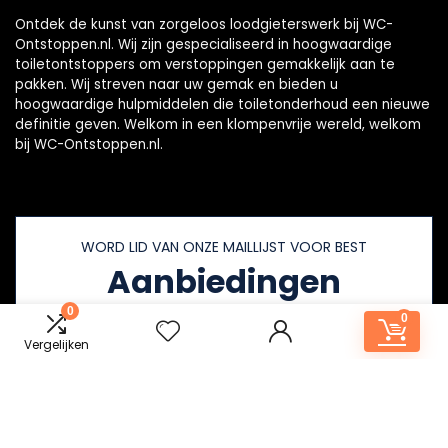
Ontdek de kunst van zorgeloos loodgieterswerk bij WC-
Ontstoppen.nl. Wij zijn gespecialiseerd in hoogwaardige
toiletontstoppers om verstoppingen gemakkelijk aan te
pakken. Wij streven naar uw gemak en bieden u
hoogwaardige hulpmiddelen die toiletonderhoud een nieuwe
definitie geven. Welkom in een klompenvrije wereld, welkom
bij WC-Ontstoppen.nl.
WORD LID VAN ONZE MAILLIJST VOOR BEST
Aanbiedingen
0
0
Vergelijken