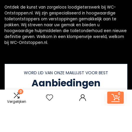
Ontdek de kunst van zorgeloos loodgieterswerk bij WC-
Ontstoppen.nl. Wij zijn gespecialiseerd in hoogwaardige
toiletontstoppers om verstoppingen gemakkelijk aan te
pakken. Wij streven naar uw gemak en bieden u
hoogwaardige hulpmiddelen die toiletonderhoud een nieuwe
definitie geven. Welkom in een klompenvrije wereld, welkom
bij WC-Ontstoppen.nl.
WORD LID VAN ONZE MAILLIJST VOOR BEST
Aanbiedingen
0
0
Vergelijken