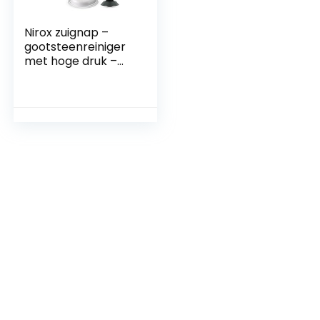
Nirox zuignap –
gootsteenreiniger
met hoge druk –
vacuüm
gootsteenontstop
per met sterk
zuigvermogen –
onderhoudsvriende
lijke plopper –
ontstopper met
krachtige
perslucht