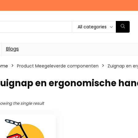
All categories
Blogs
ome
Product Meegeleverde componenten
‎Zuignap en 
‎Zuignap en ergonomische ha
owing the single result