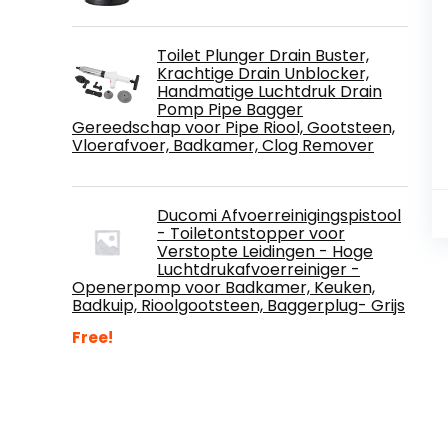
Toilet Plunger Drain Buster,
Krachtige Drain Unblocker,
Handmatige Luchtdruk Drain
Pomp Pipe Bagger
Gereedschap voor Pipe Riool, Gootsteen,
Vloerafvoer, Badkamer, Clog Remover
Ducomi Afvoerreinigingspistool
- Toiletontstopper voor
Verstopte Leidingen - Hoge
Luchtdrukafvoerreiniger -
Openerpomp voor Badkamer, Keuken,
Badkuip, Rioolgootsteen, Baggerplug- Grijs
Free!