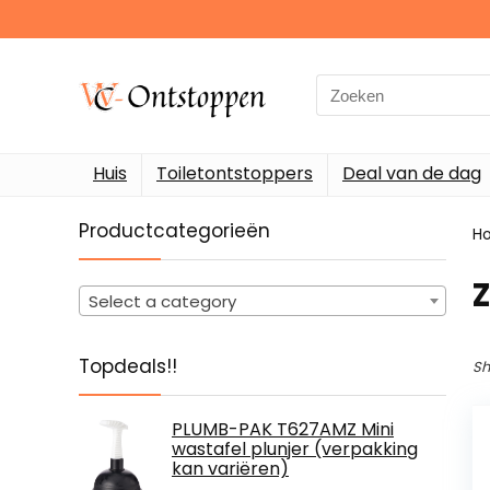
Search
for:
Huis
Toiletontstoppers
Deal van de dag
Productcategorieën
H
Select a category
Topdeals!!
Sh
PLUMB-PAK T627AMZ Mini
wastafel plunjer (verpakking
kan variëren)