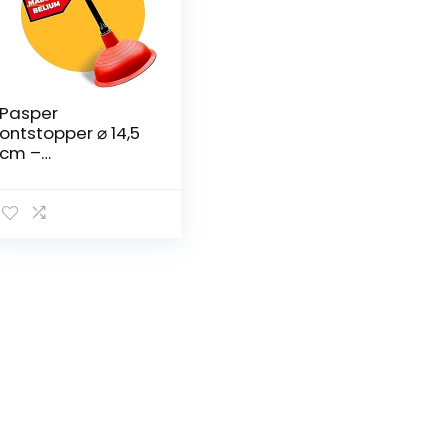
Pasper
ontstopper ⌀ 14,5
cm –
geproduceerd in
België – plopper –
ontstopper
afvoer – voor
toilet, gootsteen,
wastafel, toilet,
keuken, douche
en badkamer