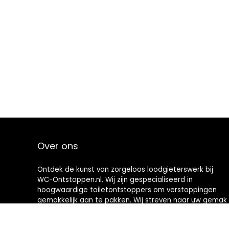
Over ons
Ontdek de kunst van zorgeloos loodgieterswerk bij
WC-Ontstoppen.nl. Wij zijn gespecialiseerd in
hoogwaardige toiletontstoppers om verstoppingen
gemakkelijk aan te pakken. Wij streven naar uw gemak
en bieden u hoogwaardige hulpmiddelen die
toiletonderhoud een nieuwe definitie geven. Welkom in