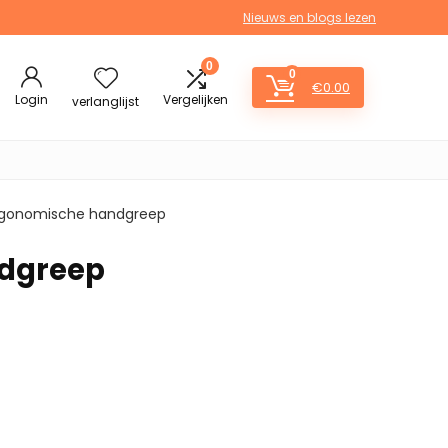
Nieuws en blogs lezen
0
0
€
0.00
Login
Vergelijken
verlanglijst
ergonomische handgreep
ndgreep