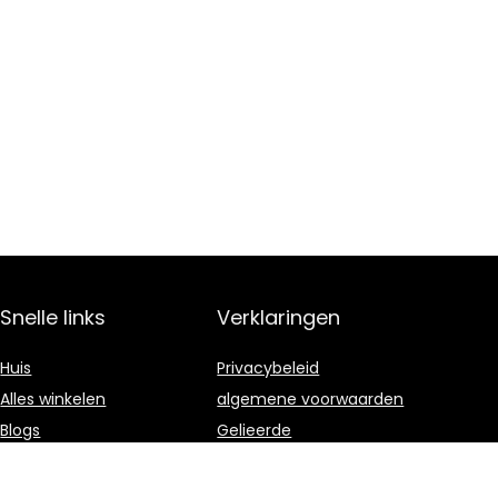
Snelle links
Verklaringen
Huis
Privacybeleid
Alles winkelen
algemene voorwaarden
Blogs
Gelieerde
openbaarmaking
Onze webshops
Adverteren