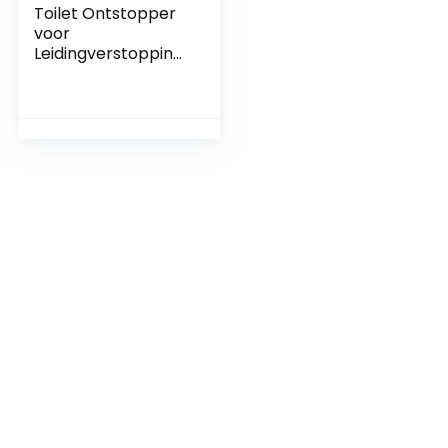
Toilet Ontstopper
voor
Leidingverstopping,
Hoge Druk Lucht
Afvoer Blaster
Luchtdruk
Ontstopper Kit
Handafvoerreiniger
Afvoerontstopper
Pneumatisch
Baggermateriaal
voor Verstopt
Toilet