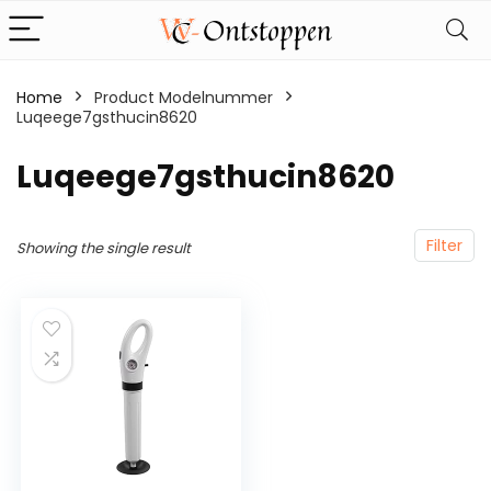
Home
Product Modelnummer
Luqeege7gsthucin8620
‎Luqeege7gsthucin8620
Filter
Showing the single result