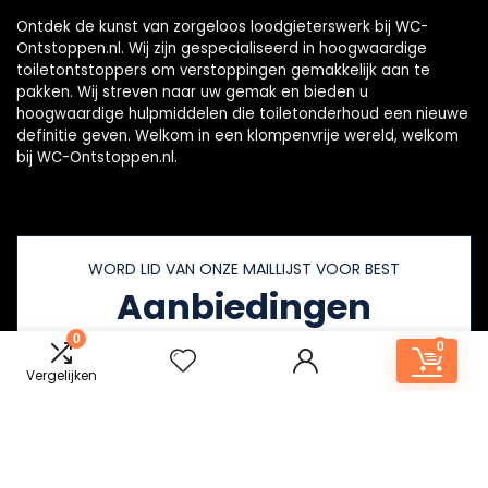
Ontdek de kunst van zorgeloos loodgieterswerk bij WC-
Ontstoppen.nl. Wij zijn gespecialiseerd in hoogwaardige
toiletontstoppers om verstoppingen gemakkelijk aan te
pakken. Wij streven naar uw gemak en bieden u
hoogwaardige hulpmiddelen die toiletonderhoud een nieuwe
definitie geven. Welkom in een klompenvrije wereld, welkom
bij WC-Ontstoppen.nl.
WORD LID VAN ONZE MAILLIJST VOOR BEST
Aanbiedingen
0
0
Vergelijken