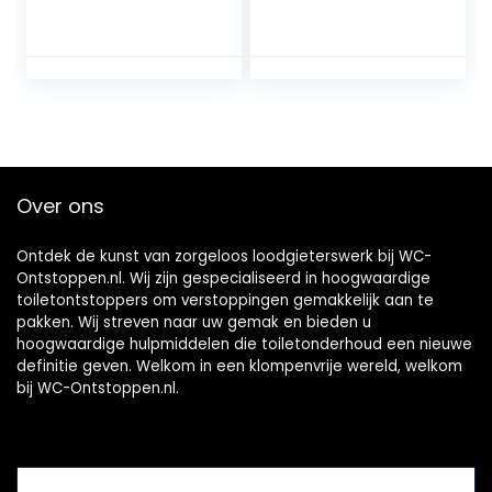
deblocker met 4
vacuüm
formaat zuigers,
gootsteenontstop
hogedruk toilet
per met sterk
plunjer, toilet
zuigvermogen –
deblokker,
onderhoudsvriend
wastafel plunjer
elijke plopper –
voor bad, toilet,
ontstopper met
verstopte pijp
krachtige
perslucht
Over ons
Ontdek de kunst van zorgeloos loodgieterswerk bij WC-
Ontstoppen.nl. Wij zijn gespecialiseerd in hoogwaardige
toiletontstoppers om verstoppingen gemakkelijk aan te
pakken. Wij streven naar uw gemak en bieden u
hoogwaardige hulpmiddelen die toiletonderhoud een nieuwe
definitie geven. Welkom in een klompenvrije wereld, welkom
bij WC-Ontstoppen.nl.