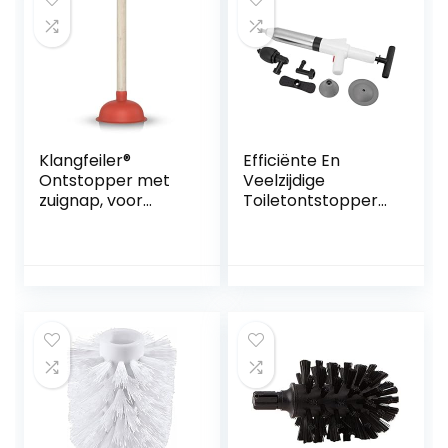
Klangfeiler®
Efficiënte En
Ontstopper met
Veelzijdige
zuignap, voor
Toiletontstopper
afvoer, gootsteen,
Gebruiksvriendelijk
toilet, wastafel,
e Handmatige
douche enz.,140
Ontstopper Voor
mm
Verschillende
Leidingen
Comfortabele
Handgreep,
Visuele Meter En
Vormvast
Materiaal Inclusief
Meerdere Bagger