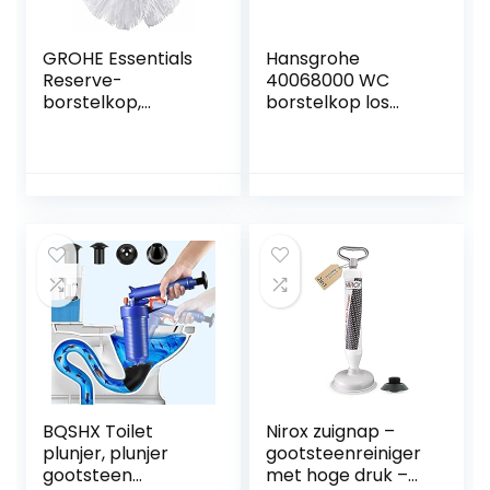
GROHE Essentials
Hansgrohe
Reserve-
40068000 WC
borstelkop,
borstelkop los
40791001
zwart
BQSHX Toilet
Nirox zuignap –
plunjer, plunjer
gootsteenreiniger
gootsteen
met hoge druk –