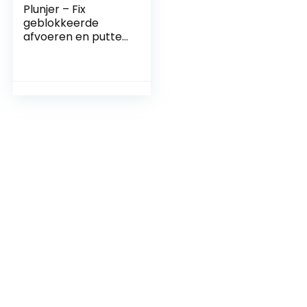
Plunjer – Fix
geblokkeerde
afvoeren en putten
met onze Big
Master Plunger –
(Rood) door
Turboproducts