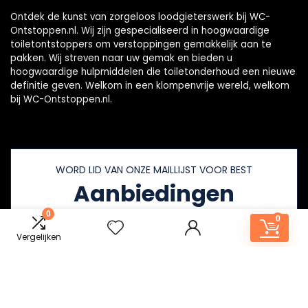
Ontdek de kunst van zorgeloos loodgieterswerk bij WC-
Ontstoppen.nl. Wij zijn gespecialiseerd in hoogwaardige
toiletontstoppers om verstoppingen gemakkelijk aan te
pakken. Wij streven naar uw gemak en bieden u
hoogwaardige hulpmiddelen die toiletonderhoud een nieuwe
definitie geven. Welkom in een klompenvrije wereld, welkom
bij WC-Ontstoppen.nl.
WORD LID VAN ONZE MAILLIJST VOOR BEST
Aanbiedingen
0
0
Vergelijken