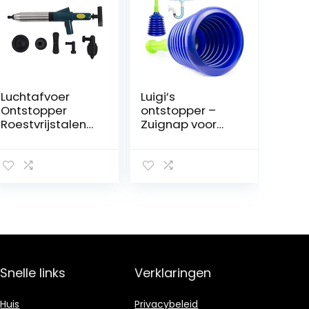
Luchtafvoer
Luigi’s
Ontstopper
ontstopper –
Roestvrijstalen
Zuignap voor
Hogedruk Afvoer
wastafel voor
Blaster Plunjer
verstoppingen –
Pijp
ontstopper voor
Ontstoppingsto
elke afvoer
ol Luchtafvoer
Blaster Kit voor
Verstopte Toilet
Wastafel
Rioolbuis
Snelle links
Verklaringen
Huis
Privacybeleid