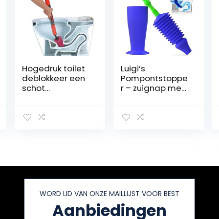
Hogedruk toilet
Luigi’s
deblokkeer een
Pompontstoppe
schot
r – zuignap met
toiletpijpplunjer,
dubbele
hogedruk
drukkracht voor
luchtafvoer
maximale
verstoppingsver
prestaties –
wijderaar,
speciaal voor
sanitair
toiletten met
gereedschap,
een zwakke
multifunctionele
afvoer
hogedruk
toiletzuiger voor
WORD LID VAN ONZE MAILLIJST VOOR BEST
badkamer
keuken badkuip
Aanbiedingen