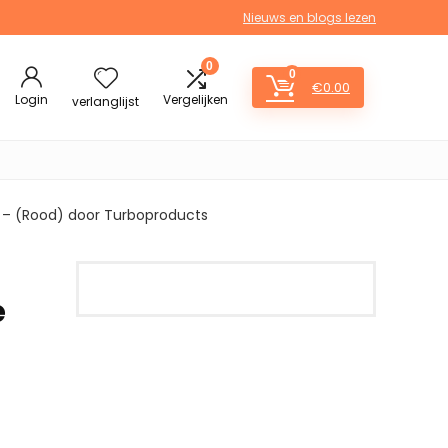
Nieuws en blogs lezen
0
0
€
0.00
Login
Vergelijken
verlanglijst
r – (Rood) door Turboproducts
e