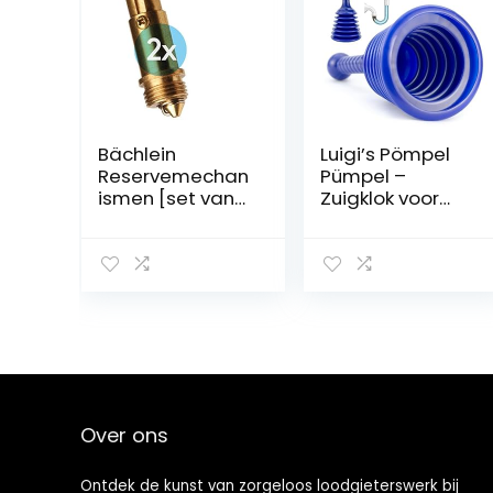
Bächlein
Luigi’s Pömpel
Reservemechan
Pümpel –
ismen [set van
Zuigklok voor
2] voor
verstoppingen in
universele
afvoeren,
afvoergarnituur
toiletten,
–
gootstenen –
drukveerelemen
Klein en krachtig,
t met een
commerciële
levensduur >
loodgieter met
80.000 cycli
grote balg
Over ons
Ontdek de kunst van zorgeloos loodgieterswerk bij