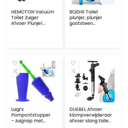
HEMOTON Vacuüm
BQSHX Toilet
Toilet Zuiger
plunjer, plunjer
Afvoer Plunjer
gootsteen
Zware Plunjer
deblocker met 4
Allesreiniger
formaat zuigers,
Rubberen
hogedruk toilet
Toiletzuiger Afvoer
plunjer, toilet
Ontstopper
deblokker,
Gootsteen
wastafel plunjer
Ontstopper
voor bad, toilet,
Gootsteenontstop
verstopte pijp
per Hout Douche
Kolom Universeel
Luigi’s
DUEBEL Afvoer
Pompontstopper
klompverwijderaar
– zuignap met
afvoer slang toilet
dubbele
plunjer met