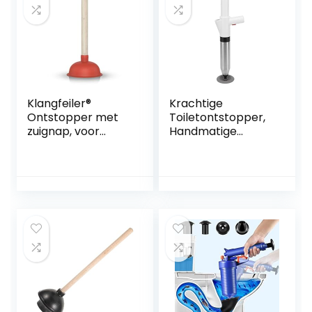
Klangfeiler®
Krachtige
Ontstopper met
Toiletontstopper,
zuignap, voor
Handmatige
afvoer, gootsteen,
Pneumatische
toilet, wastafel,
Baggerpistoolreini
douche enz.,140
ger,
mm
Antisliphandgreep,
Hogedrukluchtafv
oerblazer voor
Keuken, Badkamer,
Riool