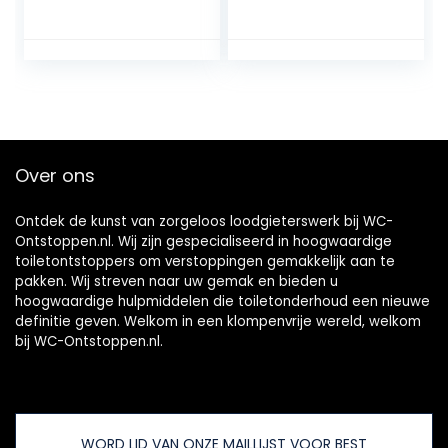
drukkracht voor
houder slang
maximale
afvoer klomp
prestaties –
remover plunjers
speciaal voor
voor badkamer
toiletten met een
toilet ontstopper
zwakke afvoer
gootsteen plunjer
sanitair slang
(zwart)
Over ons
Ontdek de kunst van zorgeloos loodgieterswerk bij WC-
Ontstoppen.nl. Wij zijn gespecialiseerd in hoogwaardige
toiletontstoppers om verstoppingen gemakkelijk aan te
pakken. Wij streven naar uw gemak en bieden u
hoogwaardige hulpmiddelen die toiletonderhoud een nieuwe
definitie geven. Welkom in een klompenvrije wereld, welkom
bij WC-Ontstoppen.nl.
WORD LID VAN ONZE MAILLIJST VOOR BEST