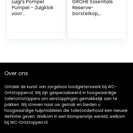
Luigi’s Pömpel
GROHE Essentials
Pümpel – Zuigklok
Reserve-
voor
borstelkop,
verstoppingen in
40791001
afvoeren, toiletten,
gootstenen – Klein
en krachtig,
commerciële
loodgieter met
grote balg
Over ons
Ontdek de kunst van zorgeloos loodgieterswerk bij WC-
Ontstoppen.nl. Wij zijn gespecialiseerd in hoogwaardige
toiletontstoppers om verstoppingen gemakkelijk aan te
pakken. Wij streven naar uw gemak en bieden u
hoogwaardige hulpmiddelen die toiletonderhoud een nieuwe
definitie geven. Welkom in een klompenvrije wereld, welkom
bij WC-Ontstoppen.nl.