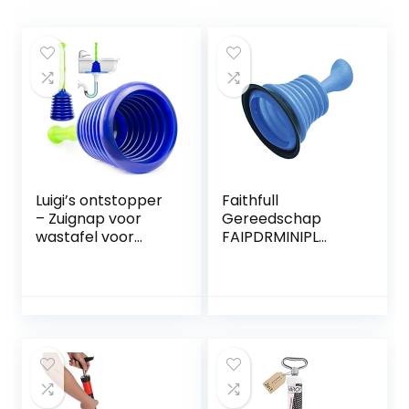
Luigi’s ontstopper
Faithfull
– Zuignap voor
Gereedschap
wastafel voor
FAIPDRMINIPL
verstoppingen –
Faithfull PDRMINIPL
ontstopper voor
Mini Plunger,
elke afvoer
Duidelijk