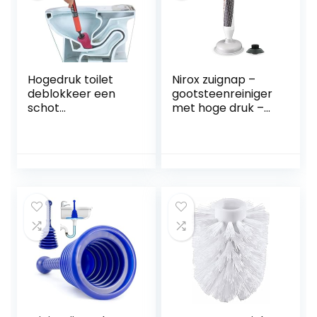
Hogedruk toilet
Nirox zuignap –
deblokkeer een
gootsteenreiniger
schot
met hoge druk –
toiletpijpplunjer,
vacuüm
hogedruk
gootsteenontstop
luchtafvoer
per met sterk
verstoppingsverwij
zuigvermogen –
deraar, sanitair
onderhoudsvriend
gereedschap,
elijke plopper –
multifunctionele
ontstopper met
hogedruk
krachtige
toiletzuiger voor
perslucht
badkamer keuken
badkuip