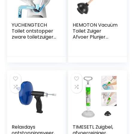
YUCHENGTECH
HEMOTON Vacuüm
Toilet ontstopper
Toilet Zuiger
zware toiletzuiger
Afvoer Plunjer
met 2
Zware Plunjer
afvoerhaarreiniger
Allesreiniger
s en 4
Rubberen
vervangbare
Toiletzuiger Afvoer
koppen
Ontstopper
hogedrukplunjer
Gootsteen
toilet ontstopper
Ontstopper
gereedschap voor
Gootsteenontstop
het deblokkeren
per Hout Douche
van badkuip,
Kolom Universeel
afvoer en
Relaxdays
TIMESETL Zuigbel,
ontstoppingsveer,
afvoerreiniger,