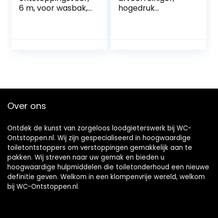
6 m, voor wasbak,
hogedruk
toilet, douche,
afvoerpomp,
badkuip,
toiletpot met 2
gootsteenontstop
zuignappen (groot
per, rioolveer, wc,
en klein),
blauw/zwart
reinigingspomp
voor toilet,
badkuip, wastafel,
douche, bad
Over ons
Ontdek de kunst van zorgeloos loodgieterswerk bij WC-
Ontstoppen.nl. Wij zijn gespecialiseerd in hoogwaardige
toiletontstoppers om verstoppingen gemakkelijk aan te
pakken. Wij streven naar uw gemak en bieden u
hoogwaardige hulpmiddelen die toiletonderhoud een nieuwe
definitie geven. Welkom in een klompenvrije wereld, welkom
bij WC-Ontstoppen.nl.