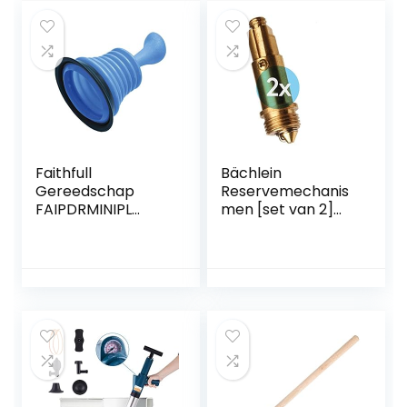
Faithfull
Bächlein
Gereedschap
Reservemechanis
FAIPDRMINIPL
men [set van 2]
Faithfull PDRMINIPL
voor universele
Mini Plunger,
afvoergarnituur –
Duidelijk
drukveerelement
met een
levensduur >
80.000 cycli