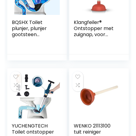
BQSHX Toilet
Klangfeiler®
plunjer, plunjer
Ontstopper met
gootsteen
zuignap, voor
deblocker met 4
afvoer, gootsteen,
formaat zuigers,
toilet, wastafel,
hogedruk toilet
douche enz.,140
plunjer, toilet
mm
deblokker,
wastafel plunjer
voor bad, toilet,
verstopte pijp
YUCHENGTECH
WENKO 21113100
Toilet ontstopper
tuit reiniger