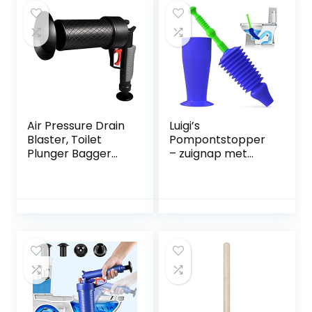
Air Pressure Drain
Luigi’s
Blaster, Toilet
Pompontstopper
Plunger Bagger
– zuignap met
Set voor
dubbele
Verstopte Bad
drukkracht voor
Toilet Pijp Badkuip
maximale
prestaties –
speciaal voor
toiletten met een
zwakke afvoer