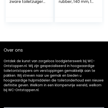
zware toiletzuiger
rubber, 140 mm, 14
met 2
x 35 x 14 cm
afvoerhaarreiniger
s en 4
vervangbare
koppen
hogedrukplunjer
toilet ontstopper
gereedschap voor
het deblokkeren
Over ons
van badkuip,
afvoer en
Ontdek de kunst van zorgeloos loodgieterswerk bij WC-
Ontstoppen.nl. Wij zijn gespecialiseerd in hoogwaardige
toiletontstoppers om verstoppingen gemakkelijk aan te
pakken. Wij streven naar uw gemak en bieden u
hoogwaardige hulpmiddelen die toiletonderhoud een nieuwe
definitie geven. Welkom in een klompenvrije wereld, welkom
bij WC-Ontstoppen.nl.