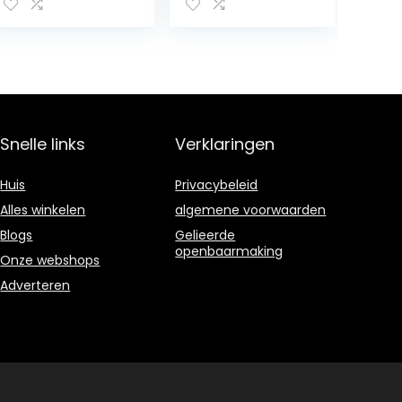
om gemakkelijk
alle verstopte
gootstenen,
toiletten en
badkamers te
ontstoppen.
Snelle links
Verklaringen
Huis
Privacybeleid
Alles winkelen
algemene voorwaarden
Blogs
Gelieerde
openbaarmaking
Onze webshops
Adverteren