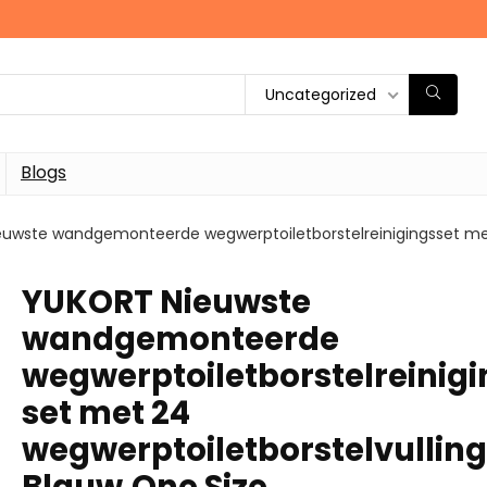
Uncategorized
Blogs
uwste wandgemonteerde wegwerptoiletborstelreinigingsset met 
YUKORT Nieuwste
wandgemonteerde
wegwerptoiletborstelreinigi
set met 24
wegwerptoiletborstelvulling
Blauw,One Size