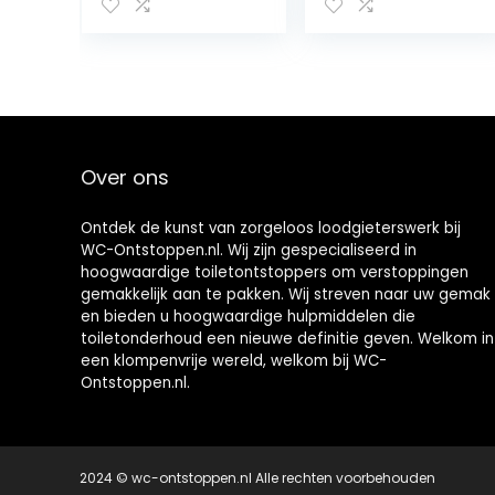
ontstopper voor
slang afvoer
elke afvoer
klomp remover
plunjers voor
badkamer toilet
ontstopper
gootsteen
plunjer sanitair
slang (zwart)
Over ons
Ontdek de kunst van zorgeloos loodgieterswerk bij
WC-Ontstoppen.nl. Wij zijn gespecialiseerd in
hoogwaardige toiletontstoppers om verstoppingen
gemakkelijk aan te pakken. Wij streven naar uw gemak
en bieden u hoogwaardige hulpmiddelen die
toiletonderhoud een nieuwe definitie geven. Welkom in
een klompenvrije wereld, welkom bij WC-
Ontstoppen.nl.
2024 © wc-ontstoppen.nl Alle rechten voorbehouden