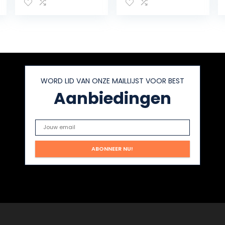
douchegootste
ijke Handmatige
enzuiger
Ontstopper Voor
Badkamer
Verschillende
Luchtafvoerblas
Leidingen
ter
Comfortabele
Hogedruktoiletz
Handgreep,
uiger voor
Visuele Meter En
keuken
Vormvast
WORD LID VAN ONZE MAILLIJST VOOR BEST
Badkamer
Materiaal
Douchebad
Aanbiedingen
Inclusief
(Red 1)
Meerdere
Bagger