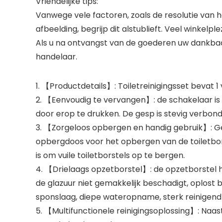
Vriendelijke tips:
Vanwege vele factoren, zoals de resolutie van h
afbeelding, begrijp dit alstublieft. Veel winkelple
Als u na ontvangst van de goederen uw dankbaarhe
handelaar.
1. 【Productdetails】: Toiletreinigingsset bevat
2. 【Eenvoudig te vervangen】: de schakelaar is
door erop te drukken. De gesp is stevig verbond
3. 【Zorgeloos opbergen en handig gebruik】: G
opbergdoos voor het opbergen van de toiletbor
is om vuile toiletborstels op te bergen.
4. 【Drielaags opzetborstel】: de opzetborstel h
de glazuur niet gemakkelijk beschadigt, oplost b
sponslaag, diepe wateropname, sterk reinigen
5. 【Multifunctionele reinigingsoplossing】: Naast