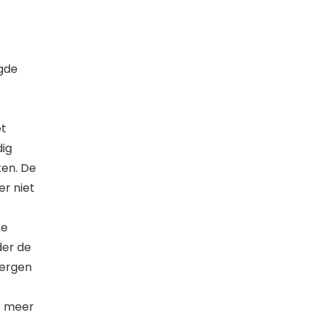
ngde
et
ig
ken. De
er niet
te
er de
bergen
t meer