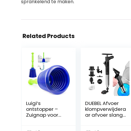
sprankelend te maken.
Related Products
Luigi’s
DUEBEL Afvoer
ontstopper –
klompverwijdera
Zuignap voor
ar afvoer slang
wastafel voor
toilet plunjer
verstoppingen –
met houder