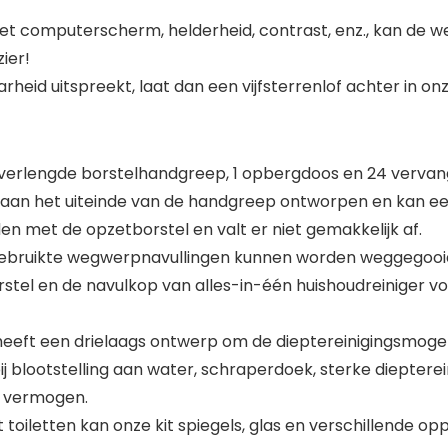
et computerscherm, helderheid, contrast, enz., kan de wer
zier!
id uitspreekt, laat dan een vijfsterrenlof achter in onze
 1 verlengde borstelhandgreep, 1 opbergdoos en 24 verva
 aan het uiteinde van de handgreep ontworpen en kan ee
en met de opzetborstel en valt er niet gemakkelijk af.
ebruikte wegwerpnavullingen kunnen worden weggegooid 
stel en de navulkop van alles-in-één huishoudreiniger 
eeft een drielaags ontwerp om de dieptereinigingsmogelij
ij blootstelling aan water, schraperdoek, sterke diepterei
d vermogen.
 toiletten kan onze kit spiegels, glas en verschillende op