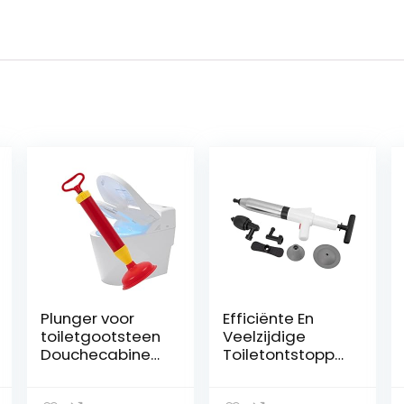
Plunger voor
Efficiënte En
toiletgootsteen
Veelzijdige
Douchecabines
Toiletontstoppe
Bad
r
Afvoerbuster als
Gebruiksvriendel