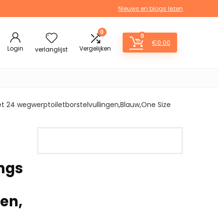
Nieuws en blogs lezen
0
0
€
0.00
Login
Vergelijken
verlanglijst
24 wegwerptoiletborstelvullingen,Blauw,One Size
ngs
en,