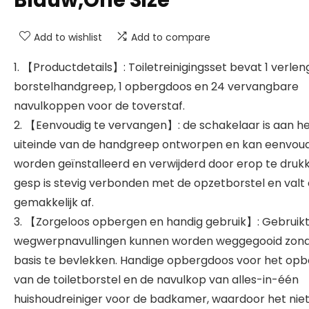
Add to wishlist
Add to compare
1. 【Productdetails】: Toiletreinigingsset bevat 1 verle
borstelhandgreep, 1 opbergdoos en 24 vervangbare
navulkoppen voor de toverstaf.
2. 【Eenvoudig te vervangen】: de schakelaar is aan h
uiteinde van de handgreep ontworpen en kan eenvoud
worden geïnstalleerd en verwijderd door erop te druk
gesp is stevig verbonden met de opzetborstel en valt 
gemakkelijk af.
3. 【Zorgeloos opbergen en handig gebruik】: Gebruik
wegwerpnavullingen kunnen worden weggegooid zond
basis te bevlekken. Handige opbergdoos voor het op
van de toiletborstel en de navulkop van alles-in-één
huishoudreiniger voor de badkamer, waardoor het nie