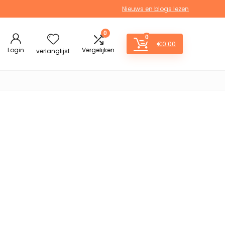
Nieuws en blogs lezen
0
0
€
0.00
Login
Vergelijken
verlanglijst