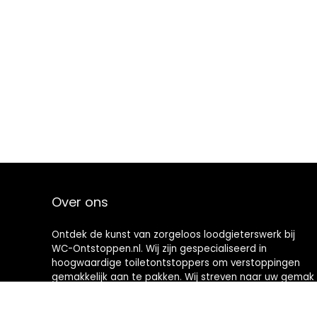
Over ons
Ontdek de kunst van zorgeloos loodgieterswerk bij
WC-Ontstoppen.nl. Wij zijn gespecialiseerd in
hoogwaardige toiletontstoppers om verstoppingen
gemakkelijk aan te pakken. Wij streven naar uw gemak
en bieden u hoogwaardige hulpmiddelen die
toiletonderhoud een nieuwe definitie geven. Welkom in