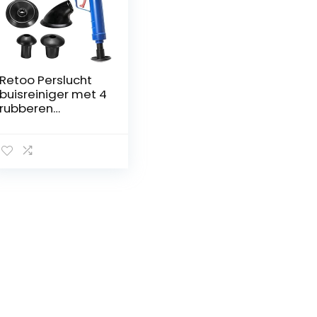
Retoo Perslucht
buisreiniger met 4
rubberen
adapters,
persluchtreiniger
voor het
verwijderen van
buisverstoppinge
n voor toilet,
douche, wastafel,
toilet, keuken,
reiniging met
luchtdruk