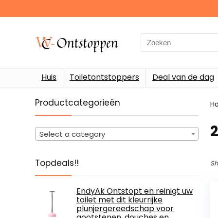
Search
for:
Huis
Toiletontstoppers
Deal van de dag
Productcategorieën
H
‎
Select a category
Topdeals!!
Sh
EndyAk Ontstopt en reinigt uw
toilet met dit kleurrijke
plunjergereedschap voor
gootstenen, douches en