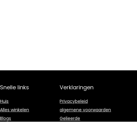
Snelle links
Verklaringen
Huis
Privacybeleid
Alles winkelen
algemene voorwaarden
Blogs
Gelieerde
openbaarmaking
Onze webshops
Adverteren