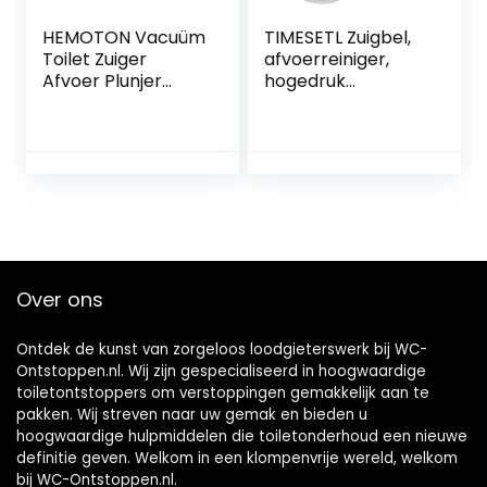
HEMOTON Vacuüm
TIMESETL Zuigbel,
Toilet Zuiger
afvoerreiniger,
Afvoer Plunjer
hogedruk
Zware Plunjer
afvoerpomp,
Allesreiniger
toiletpot met 2
Rubberen
zuignappen (groot
Toiletzuiger Afvoer
en klein),
Ontstopper
reinigingspomp
Gootsteen
voor toilet,
Ontstopper
badkuip, wastafel,
Gootsteenontstop
douche, bad
per Hout Douche
Over ons
Kolom Universeel
Ontdek de kunst van zorgeloos loodgieterswerk bij WC-
Ontstoppen.nl. Wij zijn gespecialiseerd in hoogwaardige
toiletontstoppers om verstoppingen gemakkelijk aan te
pakken. Wij streven naar uw gemak en bieden u
hoogwaardige hulpmiddelen die toiletonderhoud een nieuwe
definitie geven. Welkom in een klompenvrije wereld, welkom
bij WC-Ontstoppen.nl.