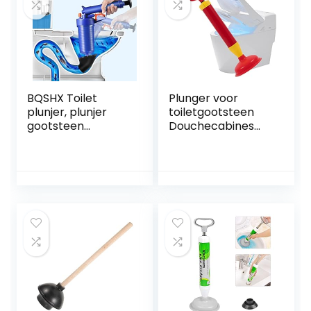
krachtige
perslucht
BQSHX Toilet
Plunger voor
plunjer, plunjer
toiletgootsteen
gootsteen
Douchecabines
deblocker met 4
Bad Afvoerbuster
formaat zuigers,
als
hogedruk toilet
douchegootsteenz
plunjer, toilet
uiger Badkamer
deblokker,
Luchtafvoerblaste
wastafel plunjer
r
voor bad, toilet,
Hogedruktoiletzuig
verstopte pijp
er voor keuken
Badkamer
Douchebad (Red 1)