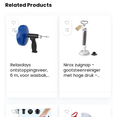
Related Products
Relaxdays
Nirox zuignap –
ontstoppingsveer,
gootsteenreiniger
6 m, voor wasbak,
met hoge druk –
toilet, douche,
vacuüm
badkuip,
gootsteenontstop
gootsteenontstop
per met sterk
per, rioolveer, wc,
zuigvermogen –
blauw/zwart
onderhoudsvriend
elijke plopper –
ontstopper met