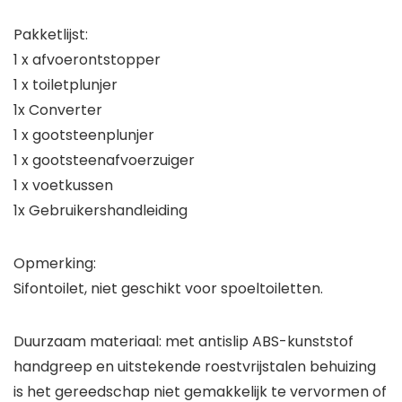
Pakketlijst:
1 x afvoerontstopper
1 x toiletplunjer
1x Converter
1 x gootsteenplunjer
1 x gootsteenafvoerzuiger
1 x voetkussen
1x Gebruikershandleiding
Opmerking:
Sifontoilet, niet geschikt voor spoeltoiletten.
Duurzaam materiaal: met antislip ABS-kunststof
handgreep en uitstekende roestvrijstalen behuizing
is het gereedschap niet gemakkelijk te vervormen of