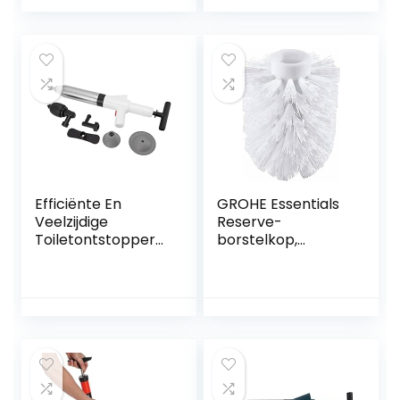
douchepomp,
en klein),
zuigbel,
reinigingspomp
onderhoudsvriend
voor toilet,
elijk en
badkuip, wastafel,
milieuvriendelijk
douche, bad
met steel
Efficiënte En
GROHE Essentials
Veelzijdige
Reserve-
Toiletontstopper
borstelkop,
Gebruiksvriendelijk
40791001
e Handmatige
Ontstopper Voor
Verschillende
Leidingen
Comfortabele
Handgreep,
Visuele Meter En