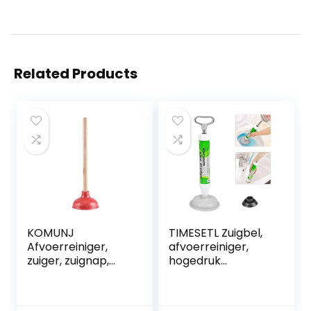
Related Products
KOMUNJ
TIMESETL Zuigbel,
Afvoerreiniger,
afvoerreiniger,
zuiger, zuignap,
hogedruk
uitloopreiniger,
afvoerpomp,
voor toilet,
toiletpot met 2
wastafel, badkuip,
zuignappen (groot