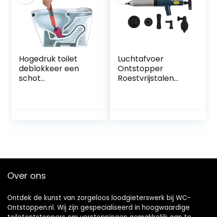
Vormvast
Materiaal Inclusief
Meerdere Bagger
Hogedruk toilet
Luchtafvoer
deblokkeer een
Ontstopper
schot
Roestvrijstalen
toiletpijpplunjer,
Hogedruk Afvoer
hogedruk
Blaster Plunjer Pijp
luchtafvoer
Ontstoppingstool
verstoppingsverwij
Luchtafvoer
deraar, sanitair
Blaster Kit voor
gereedschap,
Verstopte Toilet
multifunctionele
Wastafel Rioolbuis
hogedruk
toiletzuiger voor
Over ons
badkamer keuken
badkuip
Ontdek de kunst van zorgeloos loodgieterswerk bij WC-
Ontstoppen.nl. Wij zijn gespecialiseerd in hoogwaardige