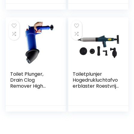
Pneumatische
Ontstoppingstool
Baggeruitrusting
Luchtafvoer Blaster
Blaster G U N
Kit voor Verstopte
Cleaner
Toilet Wastafel
Rioolbuis
Toilet Plunger,
Toiletplunjer
Drain Clog
Hogedrukluchtafvo
Remover High
erblaster Roestvrij
Pressure Air Drain
Staal Handmatige
Blaster Kit Met 4
Pneumatische
Verschillende
Afvoerontstopper
Grootte Zuigers,
Voor Plunjerbuis
Sink Plunger Drain
Ontstoppingsgeree
Clog Remover Tool
dschap
Voor Sink Bathtub
Vloer Drain