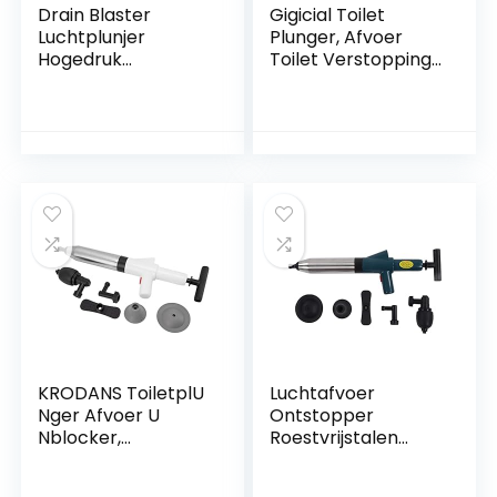
Drain Blaster
Gigicial Toilet
Luchtplunjer
Plunger, Afvoer
Hogedruk
Toilet Verstopping
Krachtige Drain
Verwijderaar, Tub
Blaster
Drain Cleaner
Pijpontstopper
Opener, Gootsteen
Geblokkeerde
Plunger Voor
Afvoerverwijderaar
Badkamer Keuken
Voor Toilet En
Bad Toilet
Keuken
Afvoerputje
Verstopte Pijp
KRODANS ToiletplU
Luchtafvoer
Nger Afvoer U
Ontstopper
Nblocker,
Roestvrijstalen
Krachtige
Hogedruk Afvoer
Handmatige
Blaster Plunjer Pijp