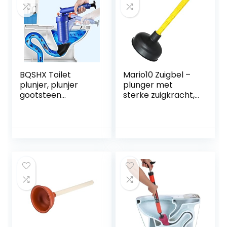
BQSHX Toilet
Mario10 Zuigbel –
plunjer, plunjer
plunger met
gootsteen
sterke zuigkracht,
deblocker met 4
onderhoudsarm.
formaat zuigers,
Universeel, Ideaal
hogedruk toilet
voor het reinigen
plunjer, toilet
van wastafels,
deblokker,
badkuipen,
wastafel plunjer
douches, wastafels
voor bad, toilet,
en andere
verstopte pijp
afvoeren.
Gemaakt in de EU