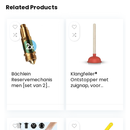
Related Products
Bächlein
Klangfeiler®
Reservemechanis
Ontstopper met
men [set van 2]
zuignap, voor
voor universele
afvoer, gootsteen,
afvoergarnituur –
toilet, wastafel,
drukveerelement
douche enz.,140
met een
mm
levensduur >
80.000 cycli