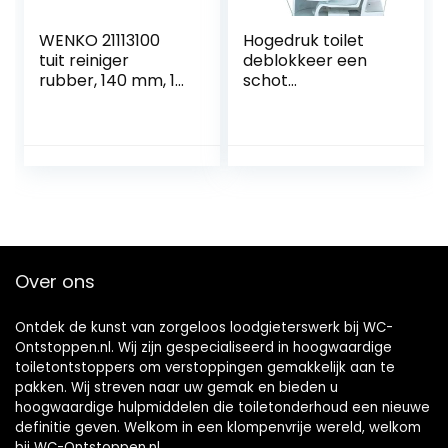
WENKO 21113100
Hogedruk toilet
tuit reiniger
deblokkeer een
rubber, 140 mm, 14
schot
x 35 x 14 cm
toiletpijpplunjer,
hogedruk
luchtafvoer
verstoppingsverwij
deraar, sanitair
gereedschap,
multifunctionele
hogedruk
toiletzuiger voor
Over ons
badkamer keuken
badkuip
Ontdek de kunst van zorgeloos loodgieterswerk bij WC-
Ontstoppen.nl. Wij zijn gespecialiseerd in hoogwaardige
toiletontstoppers om verstoppingen gemakkelijk aan te
pakken. Wij streven naar uw gemak en bieden u
hoogwaardige hulpmiddelen die toiletonderhoud een nieuwe
definitie geven. Welkom in een klompenvrije wereld, welkom
bij WC-Ontstoppen.nl.