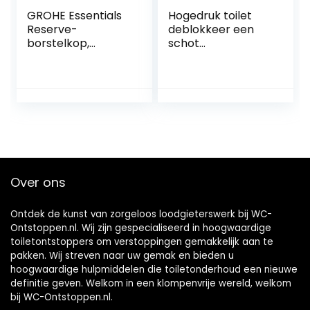
GROHE Essentials
Hogedruk toilet
Reserve-
deblokkeer een
borstelkop,
schot
40791001
toiletpijpplunjer,
hogedruk
luchtafvoer
verstoppingsverwij
deraar, sanitair
gereedschap,
multifunctionele
hogedruk
toiletzuiger voor
Over ons
badkamer keuken
badkuip
Ontdek de kunst van zorgeloos loodgieterswerk bij WC-
Ontstoppen.nl. Wij zijn gespecialiseerd in hoogwaardige
toiletontstoppers om verstoppingen gemakkelijk aan te
pakken. Wij streven naar uw gemak en bieden u
hoogwaardige hulpmiddelen die toiletonderhoud een nieuwe
definitie geven. Welkom in een klompenvrije wereld, welkom
bij WC-Ontstoppen.nl.