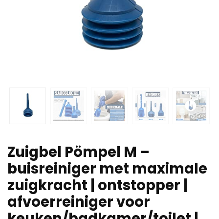
Zuigbel Pömpel M –
buisreiniger met maximale
zuigkracht | ontstopper |
afvoerreiniger voor
keuken/badkamer/toilet |