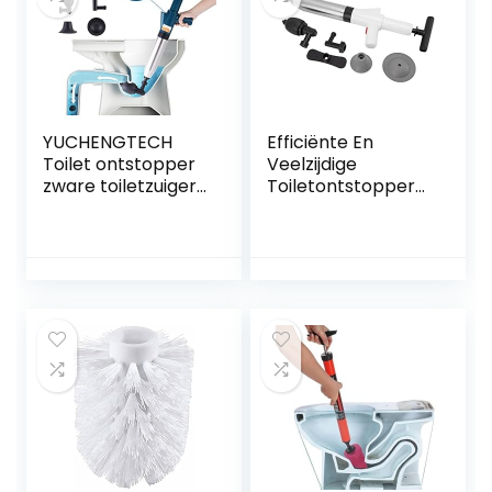
Gemaakt in de EU
YUCHENGTECH
Efficiënte En
Toilet ontstopper
Veelzijdige
zware toiletzuiger
Toiletontstopper
met 2
Gebruiksvriendelijk
afvoerhaarreiniger
e Handmatige
s en 4
Ontstopper Voor
vervangbare
Verschillende
koppen
Leidingen
hogedrukplunjer
Comfortabele
toilet ontstopper
Handgreep,
gereedschap voor
Visuele Meter En
het deblokkeren
Vormvast
van badkuip,
Materiaal Inclusief
afvoer en
Meerdere Bagger