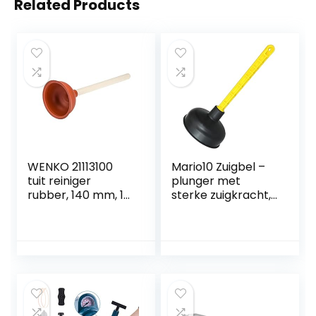
Related Products
WENKO 21113100
Mario10 Zuigbel –
tuit reiniger
plunger met
rubber, 140 mm, 14
sterke zuigkracht,
x 35 x 14 cm
onderhoudsarm.
Universeel, Ideaal
voor het reinigen
van wastafels,
badkuipen,
douches, wastafels
en andere
afvoeren.